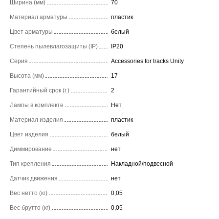
Ширина (мм)
70
Материал арматуры
пластик
Цвет арматуры
белый
Степень пылевлагозащиты (IP)
IP20
Серия
Accessories for tracks Unity
Высота (мм)
17
Гарантийный срок (г.)
2
Лампы в комплекте
Нет
Материал изделия
пластик
Цвет изделия
белый
Диммирование
нет
Тип крепления
Накладной/подвесной
Датчик движения
нет
Вес нетто (кг)
0,05
Вес брутто (кг)
0,05