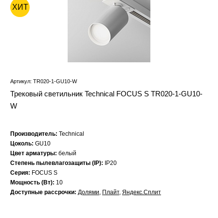
ХИТ
Артикул: TR020-1-GU10-W
Трековый светильник Technical FOCUS S TR020-1-GU10-
W
Производитель:
Technical
Цоколь:
GU10
Цвет арматуры:
белый
Степень пылевлагозащиты (IP):
IP20
Серия:
FOCUS S
Мощность (Вт):
10
Доступные рассрочки:
Долями
,
Плайт
,
Яндекс.Сплит