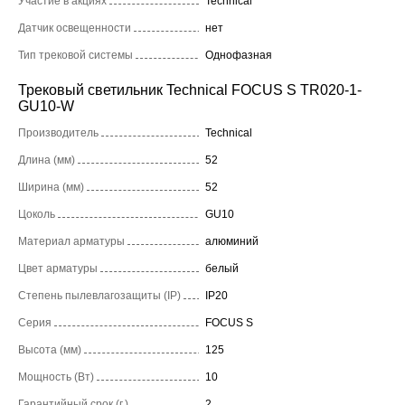
Участие в акциях
Technical
Датчик освещенности
нет
Тип трековой системы
Однофазная
Трековый светильник Technical FOCUS S TR020-1-
GU10-W
Производитель
Technical
Длина (мм)
52
Ширина (мм)
52
Цоколь
GU10
Материал арматуры
алюминий
Цвет арматуры
белый
Степень пылевлагозащиты (IP)
IP20
Серия
FOCUS S
Высота (мм)
125
Мощность (Вт)
10
Гарантийный срок (г.)
2