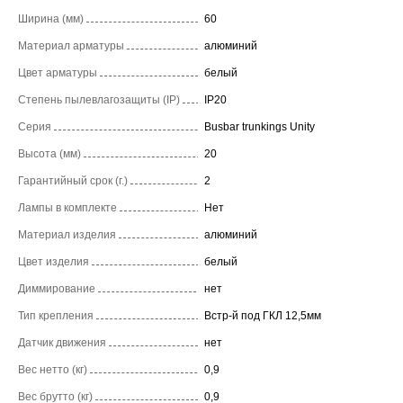
Ширина (мм)
60
Материал арматуры
алюминий
Цвет арматуры
белый
Степень пылевлагозащиты (IP)
IP20
Серия
Busbar trunkings Unity
Высота (мм)
20
Гарантийный срок (г.)
2
Лампы в комплекте
Нет
Материал изделия
алюминий
Цвет изделия
белый
Диммирование
нет
Тип крепления
Встр-й под ГКЛ 12,5мм
Датчик движения
нет
Вес нетто (кг)
0,9
Вес брутто (кг)
0,9