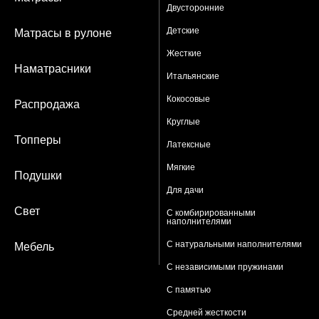
Двусторонние
Детские
Матрасы в рулоне
Жесткие
Наматрасники
Итальянские
Кокосовые
Распродажа
Круглые
Топперы
Латексные
Мягкие
Подушки
Для дачи
Свет
С комбирированными
наполнителями
С натуральными наполнителями
Мебель
С независимыми пружинами
С памятью
Средней жесткости