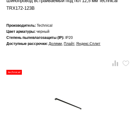
Шинопровод встраиваемый под гкл 12,5 мм Technical
TRX172-123B
Производитель:
Technical
Цвет арматуры:
черный
Степень пылевлагозащиты (IP):
IP20
Доступные рассрочки:
Долями
,
Плайт
,
Яндекс.Сплит
technical