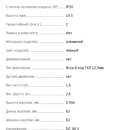
Степень пылевлагозащиты (IP)
IP20
Высота (мм)
14.5
Гарантийный срок (г.)
2
Лампы в комплекте
Нет
Материал изделия
алюминий
Цвет изделия
черный
Диммирование
нет
Тип крепления
Встр-й под ГКЛ 12,5мм
Датчик движения
нет
Вес нетто (кг)
1,5
Вес брутто (кг)
2,6
Высота коробки, мм
3 050
Длина коробки, мм
62
Ширина коробки, мм
62
Напряжение
DC 48 V