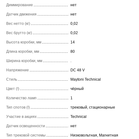
Диммирование
нет
Датчик движения
нет
Вес нетто (кг)
0,02
Вес брутто (кг)
0,02
Высота коробки, мм
14
Длина коробки, мм
80
Ширина коробки, мм
.
Напряжение
DC 48 V
Стиль
Maytoni Technical
Цвет (!)
чёрный
Количество ламп
1
Тип спотов (!)
трековый, стационарные
Участие в акциях
Technical
Датчик освещенности
нет
Тип трековой системы
Низковольтная, Магнитная