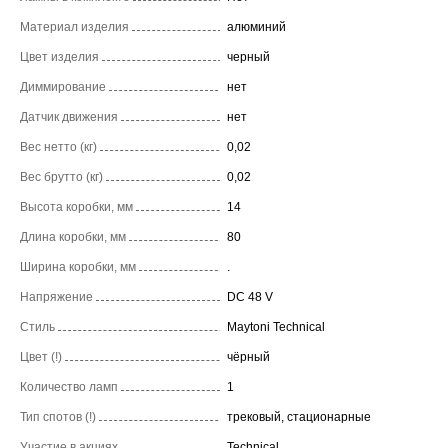
Материал изделия
алюминий
Цвет изделия
черный
Диммирование
нет
Датчик движения
нет
Вес нетто (кг)
0,02
Вес брутто (кг)
0,02
Высота коробки, мм
14
Длина коробки, мм
80
Ширина коробки, мм
.
Напряжение
DC 48 V
Стиль
Maytoni Technical
Цвет (!)
чёрный
Количество ламп
1
Тип спотов (!)
трековый, стационарные
Участие в акциях
Technical