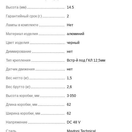
Высота (мм)
14.5
Гарантийный срок (г.)
2
Лампы в комплекте
Нет
Материал изделия
алюминий
Цвет изделия
черный
Диммирование
нет
Тип крепления
Встр-й под ГКЛ 12,5мм
Датчик движения
нет
Вес нетто (кг)
1,5
Вес брутто (кг)
2,6
Высота коробки, мм
3 050
Длина коробки, мм
62
Ширина коробки, мм
62
Напряжение
DC 48 V
Стиль
Maytoni Technical