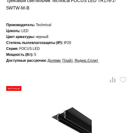
Трековый светильник Technical FOCUS LED TR176-1-
5WTW-M-B
Производитель:
Technical
Цоколь:
LED
Цвет арматуры:
черный
Степень пылевлагозащиты (IP):
IP20
Серия:
FOCUS LED
Мощность (Вт):
5
Доступные рассрочки:
Долями
,
Плайт
,
Яндекс.Сплит
technical