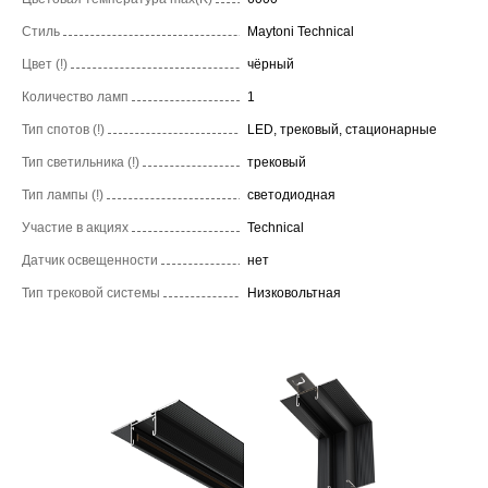
Стиль
Maytoni Technical
Цвет (!)
чёрный
Количество ламп
1
Тип спотов (!)
LED, трековый, стационарные
Тип светильника (!)
трековый
Тип лампы (!)
светодиодная
Участие в акциях
Technical
Датчик освещенности
нет
Тип трековой системы
Низковольтная