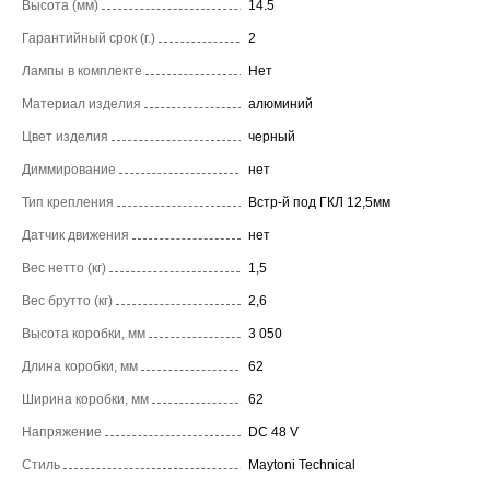
Высота (мм)
14.5
Гарантийный срок (г.)
2
Лампы в комплекте
Нет
Материал изделия
алюминий
Цвет изделия
черный
Диммирование
нет
Тип крепления
Встр-й под ГКЛ 12,5мм
Датчик движения
нет
Вес нетто (кг)
1,5
Вес брутто (кг)
2,6
Высота коробки, мм
3 050
Длина коробки, мм
62
Ширина коробки, мм
62
Напряжение
DC 48 V
Стиль
Maytoni Technical