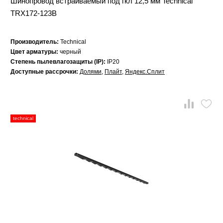
Шинопровод встраиваемый под гкл 12,5 мм Technical
TRX172-123B
Производитель:
Technical
Цвет арматуры:
черный
Степень пылевлагозащиты (IP):
IP20
Доступные рассрочки:
Долями
,
Плайт
,
Яндекс.Сплит
technical