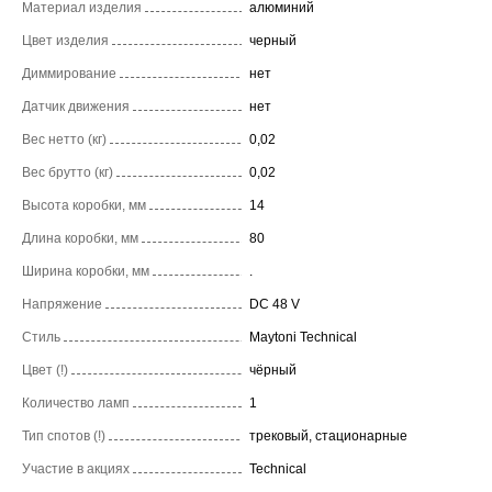
Материал изделия
алюминий
Цвет изделия
черный
Диммирование
нет
Датчик движения
нет
Вес нетто (кг)
0,02
Вес брутто (кг)
0,02
Высота коробки, мм
14
Длина коробки, мм
80
Ширина коробки, мм
.
Напряжение
DC 48 V
Стиль
Maytoni Technical
Цвет (!)
чёрный
Количество ламп
1
Тип спотов (!)
трековый, стационарные
Участие в акциях
Technical