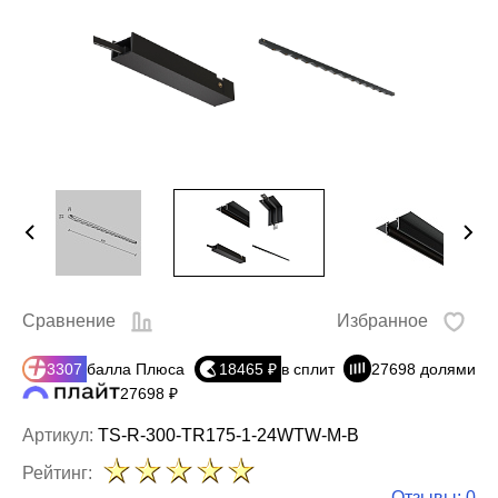
Сравнение
Избранное
3307
балла Плюса
18465 ₽
в сплит
27698 долями
27698 ₽
Артикул:
TS-R-300-TR175-1-24WTW-M-B
Рейтинг:
Отзывы: 0