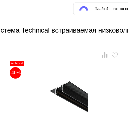
Плайт 4 платежа по
стема Technical встраиваемая низковоль
technical
-40%