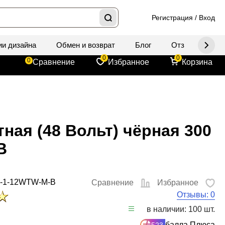
Регистрация
/
Вход
ии дизайна
Обмен и возврат
Блог
Отзывы
Д
0
0
0
Сравнение
Избранное
Корзина
ная (48 Вольт) чёрная 300
B
5-1-12WTW-M-B
Сравнение
Избранное
Отзывы: 0
в наличии: 100 шт.
балла Плюса