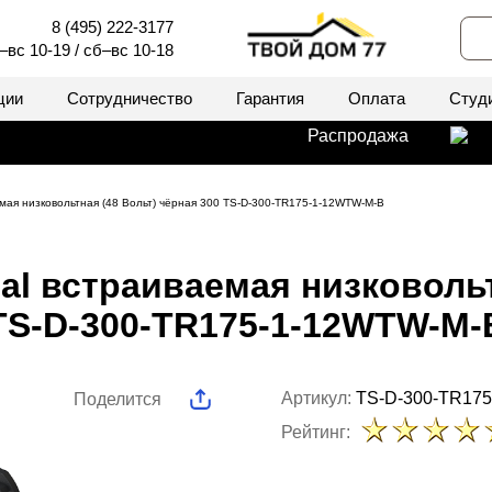
8 (495) 222-3177
–вс 10-19 / сб–вс 10-18
ции
Сотрудничество
Гарантия
Оплата
Студ
Распродажа
емая низковольтная (48 Вольт) чёрная 300 TS-D-300-TR175-1-12WTW-M-B
al встраиваемая низковольт
TS-D-300-TR175-1-12WTW-M-
Артикул:
TS-D-300-TR17
Поделится
Рейтинг: