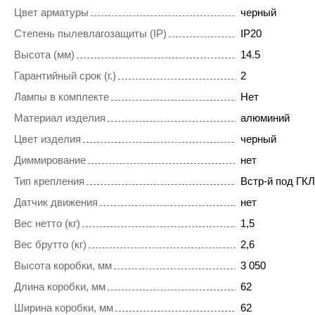
Цвет арматуры
черный
Степень пылевлагозащиты (IP)
IP20
Высота (мм)
14.5
Гарантийный срок (г.)
2
Лампы в комплекте
Нет
Материал изделия
алюминий
Цвет изделия
черный
Диммирование
нет
Тип крепления
Встр-й под ГКЛ
Датчик движения
нет
Вес нетто (кг)
1,5
Вес брутто (кг)
2,6
Высота коробки, мм
3 050
Длина коробки, мм
62
Ширина коробки, мм
62