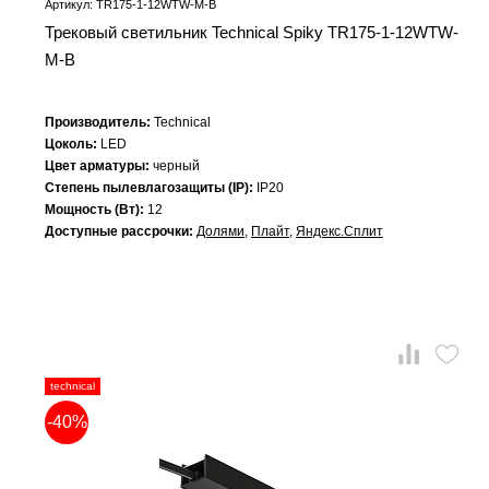
Артикул: TR175-1-12WTW-M-B
Трековый светильник Technical Spiky TR175-1-12WTW-
M-B
Производитель:
Technical
Цоколь:
LED
Цвет арматуры:
черный
Степень пылевлагозащиты (IP):
IP20
Мощность (Вт):
12
Доступные рассрочки:
Долями
,
Плайт
,
Яндекс.Сплит
technical
-40%