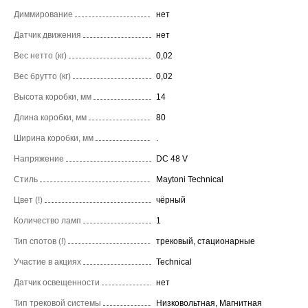
Диммирование
нет
Датчик движения
нет
Вес нетто (кг)
0,02
Вес брутто (кг)
0,02
Высота коробки, мм
14
Длина коробки, мм
80
Ширина коробки, мм
.
Напряжение
DC 48 V
Стиль
Maytoni Technical
Цвет (!)
чёрный
Количество ламп
1
Тип спотов (!)
трековый, стационарные
Участие в акциях
Technical
Датчик освещенности
нет
Тип трековой системы
Низковольтная, Магнитная