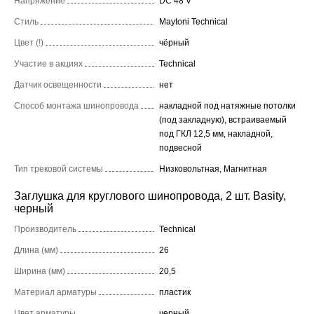
Напряжение
DC 48 V
Стиль
Maytoni Technical
Цвет (!)
чёрный
Участие в акциях
Technical
Датчик освещенности
нет
Способ монтажа шинопровода
накладной под натяжные потолки
(под закладную), встраиваемый
под ГКЛ 12,5 мм, накладной,
подвесной
Тип трековой системы
Низковольтная, Магнитная
Заглушка для круглового шинопровода, 2 шт. Basity,
черный
Производитель
Technical
Длина (мм)
26
Ширина (мм)
20,5
Материал арматуры
пластик
Цвет арматуры
черный