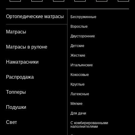
Ортопедические матрасы
Беспружинные
Взрослые
Матрасы
Двусторонние
Детские
Матрасы в рулоне
Жесткие
Наматрасники
Итальянские
Кокосовые
Распродажа
Круглые
Топперы
Латексные
Мягкие
Подушки
Для дачи
Свет
С комбирированными
наполнителями