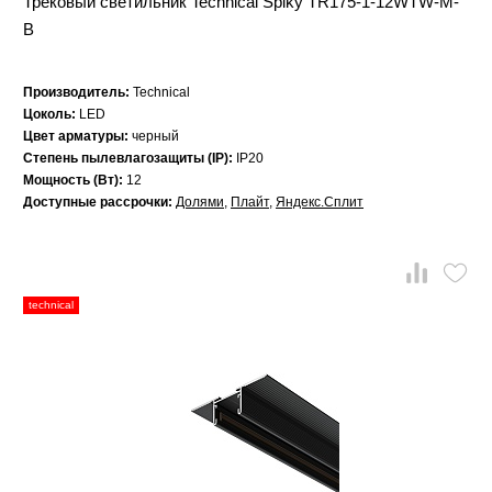
Трековый светильник Technical Spiky TR175-1-12WTW-M-
B
Производитель:
Technical
Цоколь:
LED
Цвет арматуры:
черный
Степень пылевлагозащиты (IP):
IP20
Мощность (Вт):
12
Доступные рассрочки:
Долями
,
Плайт
,
Яндекс.Сплит
technical