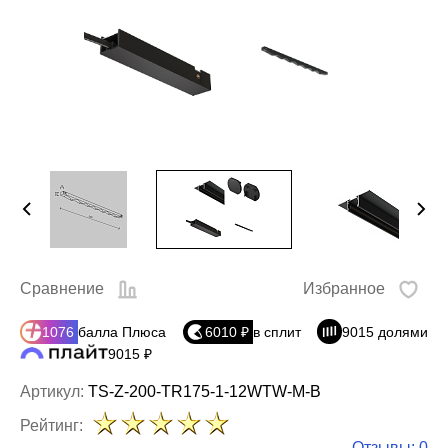
Сравнение
Избранное
1076
балла Плюса
6010 ₽
в сплит
9015 долями
9015 ₽
Артикул:
TS-Z-200-TR175-1-12WTW-M-B
Рейтинг:
Отзывы: 0