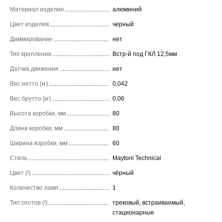
Материал изделия
алюминий
Цвет изделия
черный
Диммирование
нет
Тип крепления
Встр-й под ГКЛ 12,5мм
Датчик движения
нет
Вес нетто (кг)
0,042
Вес брутто (кг)
0,06
Высота коробки, мм
80
Длина коробки, мм
80
Ширина коробки, мм
60
Стиль
Maytoni Technical
Цвет (!)
чёрный
Количество ламп
1
Тип спотов (!)
трековый, встраиваемый,
стационарные