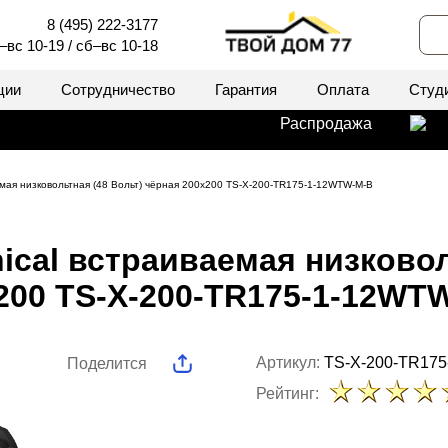
8 (495) 222-3177
–вс 10-19 / сб–вс 10-18
ции
Сотрудничество
Гарантия
Оплата
Студ
Распродажа
емая низковольтная (48 Вольт) чёрная 200x200 TS-X-200-TR175-1-12WTW-M-B
ical встраиваемая низковол
200 TS-X-200-TR175-1-12WT
Артикул:
TS-X-200-TR17
Поделится
Рейтинг: