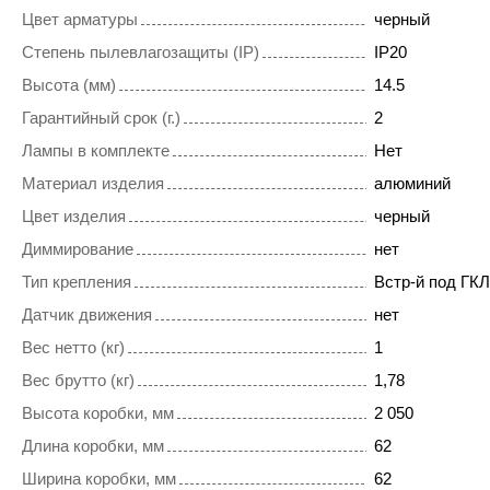
Цвет арматуры
черный
Степень пылевлагозащиты (IP)
IP20
Высота (мм)
14.5
Гарантийный срок (г.)
2
Лампы в комплекте
Нет
Материал изделия
алюминий
Цвет изделия
черный
Диммирование
нет
Тип крепления
Встр-й под ГКЛ
Датчик движения
нет
Вес нетто (кг)
1
Вес брутто (кг)
1,78
Высота коробки, мм
2 050
Длина коробки, мм
62
Ширина коробки, мм
62