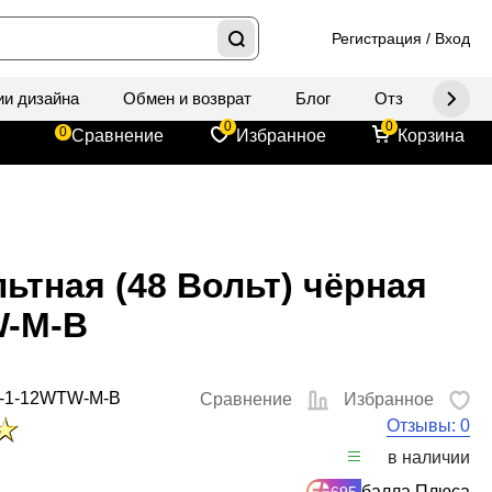
Регистрация
/
Вход
ии дизайна
Обмен и возврат
Блог
Отзывы
Д
0
0
0
Сравнение
Избранное
Корзина
ьтная (48 Вольт) чёрная
W-M-B
5-1-12WTW-M-B
Сравнение
Избранное
Отзывы: 0
в наличии
балла Плюса