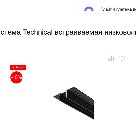
Плайт 4 платежа по
стема Technical встраиваемая низковоль
technical
-40%