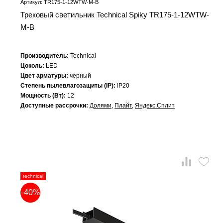
Артикул: TR175-1-12WTW-M-B
Трековый светильник Technical Spiky TR175-1-12WTW-
M-B
Производитель:
Technical
Цоколь:
LED
Цвет арматуры:
черный
Степень пылевлагозащиты (IP):
IP20
Мощность (Вт):
12
Доступные рассрочки:
Долями
,
Плайт
,
Яндекс.Сплит
technical
-40%