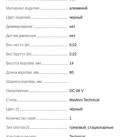
Материал изделия
алюминий
Цвет изделия
черный
Диммирование
нет
Датчик движения
нет
Вес нетто (кг)
0,02
Вес брутто (кг)
0,02
Высота коробки, мм
14
Длина коробки, мм
80
Ширина коробки, мм
.
Напряжение
DC 48 V
Стиль
Maytoni Technical
Цвет (!)
чёрный
Количество ламп
1
Тип спотов (!)
трековый, стационарные
Участие в акциях
Technical