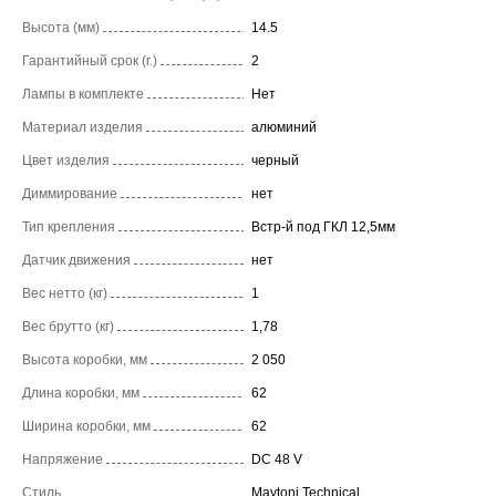
Высота (мм)
14.5
Гарантийный срок (г.)
2
Лампы в комплекте
Нет
Материал изделия
алюминий
Цвет изделия
черный
Диммирование
нет
Тип крепления
Встр-й под ГКЛ 12,5мм
Датчик движения
нет
Вес нетто (кг)
1
Вес брутто (кг)
1,78
Высота коробки, мм
2 050
Длина коробки, мм
62
Ширина коробки, мм
62
Напряжение
DC 48 V
Стиль
Maytoni Technical