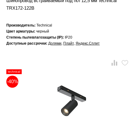
Шинопровод встраиваемый под гкл 12,5 мм Technical
TRX172-122B
Производитель:
Technical
Цвет арматуры:
черный
Степень пылевлагозащиты (IP):
IP20
Доступные рассрочки:
Долями
,
Плайт
,
Яндекс.Сплит
technical
-40%