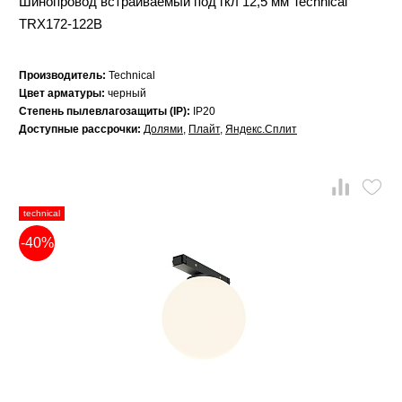
Шинопровод встраиваемый под гкл 12,5 мм Technical
TRX172-122B
Производитель:
Technical
Цвет арматуры:
черный
Степень пылевлагозащиты (IP):
IP20
Доступные рассрочки:
Долями
,
Плайт
,
Яндекс.Сплит
technical
-40%