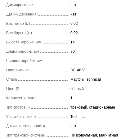
Диммирование
нет
Датчик движения
нет
Вес нетто (кг)
0,02
Вес брутто (кг)
0,02
Высота коробки, мм
14
Длина коробки, мм
80
Ширина коробки, мм
.
Напряжение
DC 48 V
Стиль
Maytoni Technical
Цвет (!)
чёрный
Количество ламп
1
Тип спотов (!)
трековый, стационарные
Участие в акциях
Technical
Датчик освещенности
нет
Тип трековой системы
Низковольтная, Магнитная