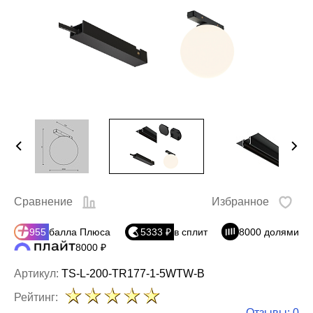
Сравнение
Избранное
955
балла Плюса
5333 ₽
в сплит
8000 долями
8000 ₽
Артикул:
TS-L-200-TR177-1-5WTW-B
Рейтинг:
Отзывы: 0