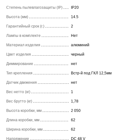
Степень пылевлагозащиты (IP)
IP20
Высота (мм)
14.5
Гарантийный срок (г.)
2
Лампы в комплекте
Нет
Материал изделия
алюминий
Цвет изделия
черный
Диммирование
нет
Тип крепления
Встр-й под ГКЛ 12,5мм
Датчик движения
нет
Вес нетто (кг)
1
Вес брутто (кг)
1,78
Высота коробки, мм
2 050
Длина коробки, мм
62
Ширина коробки, мм
62
Напряжение
DC 48 V