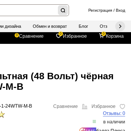
Регистрация
/
Вход
ии дизайна
Обмен и возврат
Блог
Отзывы
Д
0
0
0
Сравнение
Избранное
Корзина
ьтная (48 Вольт) чёрная
W-M-B
5-1-24WTW-M-B
Сравнение
Избранное
Отзывы: 0
в наличии
балла Плюса