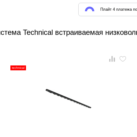
Плайт 4 платежа по
стема Technical встраиваемая низковоль
technical