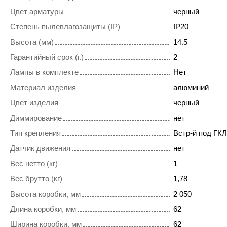
Цвет арматуры
черный
Степень пылевлагозащиты (IP)
IP20
Высота (мм)
14.5
Гарантийный срок (г.)
2
Лампы в комплекте
Нет
Материал изделия
алюминий
Цвет изделия
черный
Диммирование
нет
Тип крепления
Встр-й под ГКЛ
Датчик движения
нет
Вес нетто (кг)
1
Вес брутто (кг)
1,78
Высота коробки, мм
2 050
Длина коробки, мм
62
Ширина коробки, мм
62