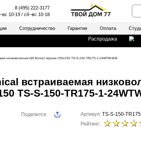
8 (495) 222-3177
–вс 10-19 / сб–вс 10-18
ции
Сотрудничество
Гарантия
Оплата
Студ
Распродажа
емая низковольтная (48 Вольт) чёрная 150x150 TS-S-150-TR175-1-24WTW-M-B
ical встраиваемая низковол
150 TS-S-150-TR175-1-24WT
Артикул:
TS-S-150-TR17
Поделится
Рейтинг: