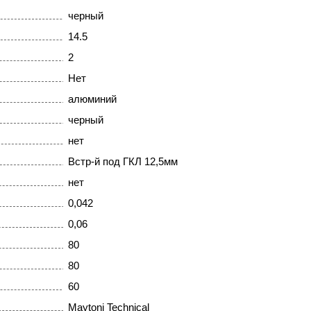
черный
14.5
2
Нет
алюминий
черный
нет
Встр-й под ГКЛ 12,5мм
нет
0,042
0,06
80
80
60
Maytoni Technical