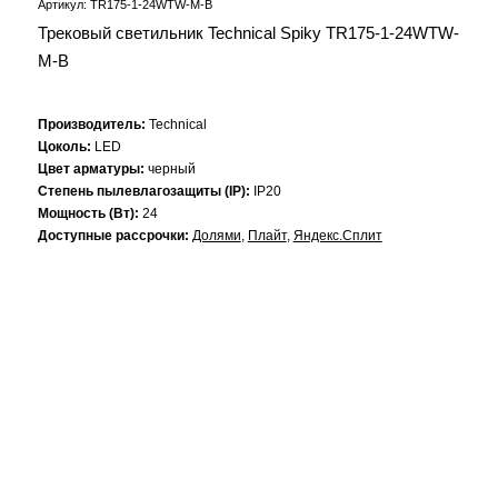
Артикул: TR175-1-24WTW-M-B
Трековый светильник Technical Spiky TR175-1-24WTW-
M-B
Производитель:
Technical
Цоколь:
LED
Цвет арматуры:
черный
Степень пылевлагозащиты (IP):
IP20
Мощность (Вт):
24
Доступные рассрочки:
Долями
,
Плайт
,
Яндекс.Сплит