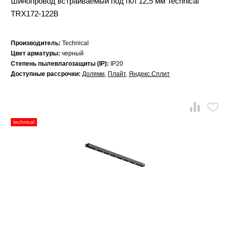
Шинопровод встраиваемый под гкл 12,5 мм Technical
TRX172-122B
Производитель:
Technical
Цвет арматуры:
черный
Степень пылевлагозащиты (IP):
IP20
Доступные рассрочки:
Долями
,
Плайт
,
Яндекс.Сплит
technical