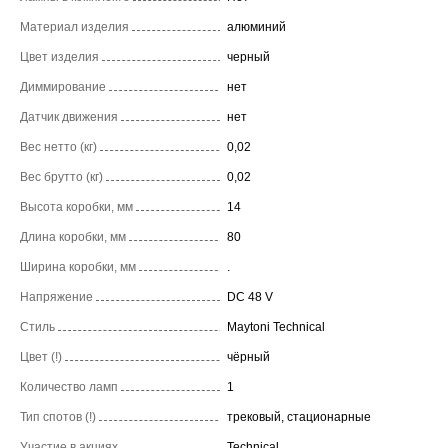
Материал изделия
алюминий
Цвет изделия
черный
Диммирование
нет
Датчик движения
нет
Вес нетто (кг)
0,02
Вес брутто (кг)
0,02
Высота коробки, мм
14
Длина коробки, мм
80
Ширина коробки, мм
.
Напряжение
DC 48 V
Стиль
Maytoni Technical
Цвет (!)
чёрный
Количество ламп
1
Тип спотов (!)
трековый, стационарные
Участие в акциях
Technical