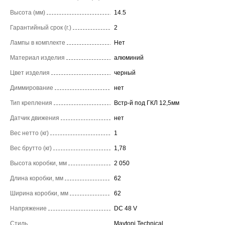
Высота (мм)
14.5
Гарантийный срок (г.)
2
Лампы в комплекте
Нет
Материал изделия
алюминий
Цвет изделия
черный
Диммирование
нет
Тип крепления
Встр-й под ГКЛ 12,5мм
Датчик движения
нет
Вес нетто (кг)
1
Вес брутто (кг)
1,78
Высота коробки, мм
2 050
Длина коробки, мм
62
Ширина коробки, мм
62
Напряжение
DC 48 V
Стиль
Maytoni Technical