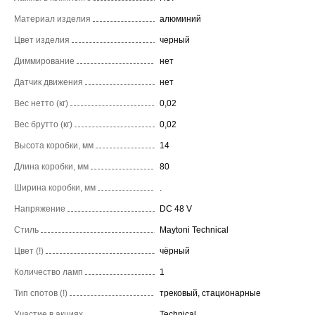
Материал изделия
алюминий
Цвет изделия
черный
Диммирование
нет
Датчик движения
нет
Вес нетто (кг)
0,02
Вес брутто (кг)
0,02
Высота коробки, мм
14
Длина коробки, мм
80
Ширина коробки, мм
.
Напряжение
DC 48 V
Стиль
Maytoni Technical
Цвет (!)
чёрный
Количество ламп
1
Тип спотов (!)
трековый, стационарные
Участие в акциях
Technical