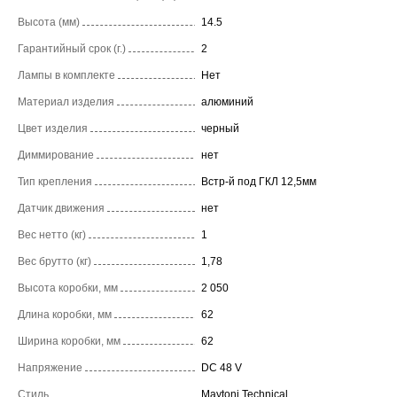
Высота (мм)
14.5
Гарантийный срок (г.)
2
Лампы в комплекте
Нет
Материал изделия
алюминий
Цвет изделия
черный
Диммирование
нет
Тип крепления
Встр-й под ГКЛ 12,5мм
Датчик движения
нет
Вес нетто (кг)
1
Вес брутто (кг)
1,78
Высота коробки, мм
2 050
Длина коробки, мм
62
Ширина коробки, мм
62
Напряжение
DC 48 V
Стиль
Maytoni Technical