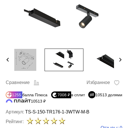
Сравнение
Избранное
1255
балла Плюса
7008 ₽
в сплит
10513 долями
10513 ₽
Артикул:
TS-S-150-TR176-1-3WTW-M-B
Рейтинг:
Отзывы: 0