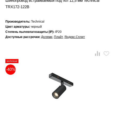
Шинопровод встраиваемый под гкл 12,5 мм Technical
TRX172-122B
Производитель:
Technical
Цвет арматуры:
черный
Степень пылевлагозащиты (IP):
IP20
Доступные рассрочки:
Долями
,
Плайт
,
Яндекс.Сплит
technical
-40%