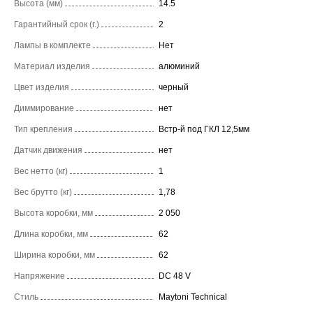
Высота (мм)
14.5
Гарантийный срок (г.)
2
Лампы в комплекте
Нет
Материал изделия
алюминий
Цвет изделия
черный
Диммирование
нет
Тип крепления
Встр-й под ГКЛ 12,5мм
Датчик движения
нет
Вес нетто (кг)
1
Вес брутто (кг)
1,78
Высота коробки, мм
2 050
Длина коробки, мм
62
Ширина коробки, мм
62
Напряжение
DC 48 V
Стиль
Maytoni Technical