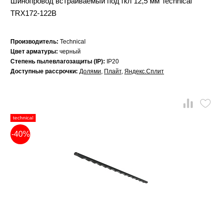
Шинопровод встраиваемый под гкл 12,5 мм Technical
TRX172-122B
Производитель:
Technical
Цвет арматуры:
черный
Степень пылевлагозащиты (IP):
IP20
Доступные рассрочки:
Долями
,
Плайт
,
Яндекс.Сплит
technical
-40%