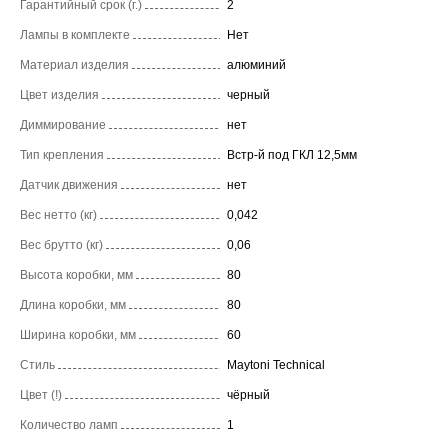
Гарантийный срок (г.)
2
Лампы в комплекте
Нет
Материал изделия
алюминий
Цвет изделия
черный
Диммирование
нет
Тип крепления
Встр-й под ГКЛ 12,5мм
Датчик движения
нет
Вес нетто (кг)
0,042
Вес брутто (кг)
0,06
Высота коробки, мм
80
Длина коробки, мм
80
Ширина коробки, мм
60
Стиль
Maytoni Technical
Цвет (!)
чёрный
Количество ламп
1