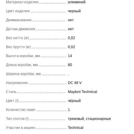
Материал изделия
алюминий
Цвет изделия
черный
Диммирование
нет
Датчик движения
нет
Вес нетто (кг)
0,02
Вес брутто (кг)
0,02
Высота коробки, мм
14
Длина коробки, мм
80
Ширина коробки, мм
.
Напряжение
DC 48 V
Стиль
Maytoni Technical
Цвет (!)
чёрный
Количество ламп
1
Тип спотов (!)
трековый, стационарные
Участие в акциях
Technical