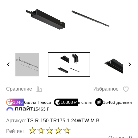
Сравнение
Избранное
1846
балла Плюса
10308 ₽
в сплит
15463 долями
15463 ₽
Артикул:
TS-R-150-TR175-1-24WTW-M-B
Рейтинг:
Отзывы: 0