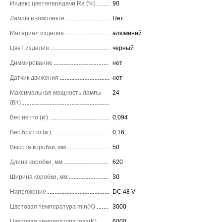
Индекс цветопередачи Ra (%)
90
Лампы в комплекте
Нет
Материал изделия
алюминий
Цвет изделия
черный
Диммирование
нет
Датчик движения
нет
Максимальная мощность лампы
24
(Вт)
Вес нетто (кг)
0,094
Вес брутто (кг)
0,16
Высота коробки, мм
50
Длина коробки, мм
620
Ширина коробки, мм
30
Напряжение
DC 48 V
Цветовая температура min(K)
3000
Цветовая температура max(K)
6000