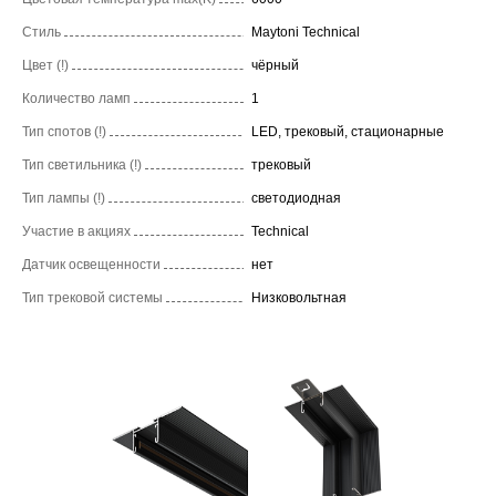
Стиль
Maytoni Technical
Цвет (!)
чёрный
Количество ламп
1
Тип спотов (!)
LED, трековый, стационарные
Тип светильника (!)
трековый
Тип лампы (!)
светодиодная
Участие в акциях
Technical
Датчик освещенности
нет
Тип трековой системы
Низковольтная