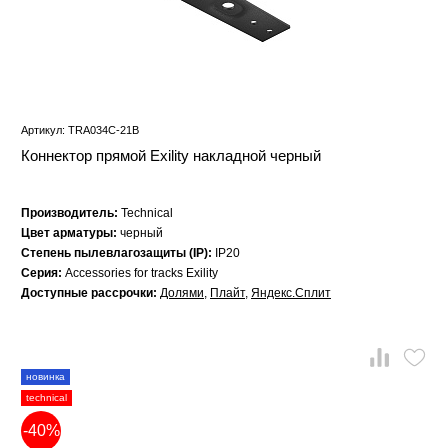
Артикул: TRA034C-21B
Коннектор прямой Exility накладной черный
Производитель:
Technical
Цвет арматуры:
черный
Степень пылевлагозащиты (IP):
IP20
Серия:
Accessories for tracks Exility
Доступные рассрочки:
Долями
,
Плайт
,
Яндекс.Сплит
новинка
technical
-40%