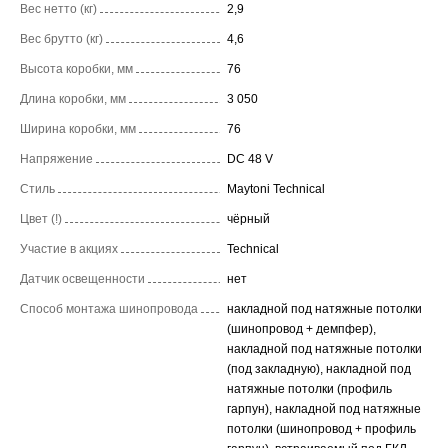
Вес нетто (кг)
2,9
Вес брутто (кг)
4,6
Высота коробки, мм
76
Длина коробки, мм
3 050
Ширина коробки, мм
76
Напряжение
DC 48 V
Стиль
Maytoni Technical
Цвет (!)
чёрный
Участие в акциях
Technical
Датчик освещенности
нет
Способ монтажа шинопровода
накладной под натяжные потолки
(шинопровод + демпфер),
накладной под натяжные потолки
(под закладную), накладной под
натяжные потолки (профиль
гарпун), накладной под натяжные
потолки (шинопровод + профиль