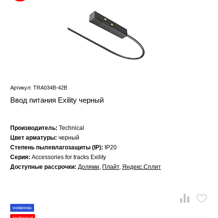
Артикул: TRA034B-42B
Ввод питания Exility черный
Производитель:
Technical
Цвет арматуры:
черный
Степень пылевлагозащиты (IP):
IP20
Серия:
Accessories for tracks Exility
Доступные рассрочки:
Долями
,
Плайт
,
Яндекс.Сплит
новинка
technical