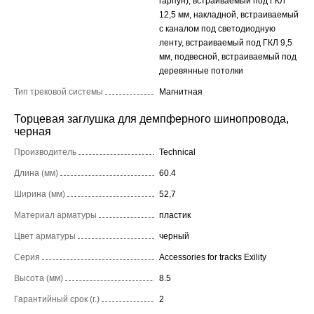
гарпун), встраиваемый под ГКЛ
12,5 мм, накладной, встраиваемый
с каналом под светодиодную
ленту, встраиваемый под ГКЛ 9,5
мм, подвесной, встраиваемый под
деревянные потолки
Тип трековой системы
Магнитная
Торцевая заглушка для демпферного шинопровода,
черная
Производитель
Technical
Длина (мм)
60.4
Ширина (мм)
52,7
Материал арматуры
пластик
Цвет арматуры
черный
Серия
Accessories for tracks Exility
Высота (мм)
8.5
Гарантийный срок (г.)
2