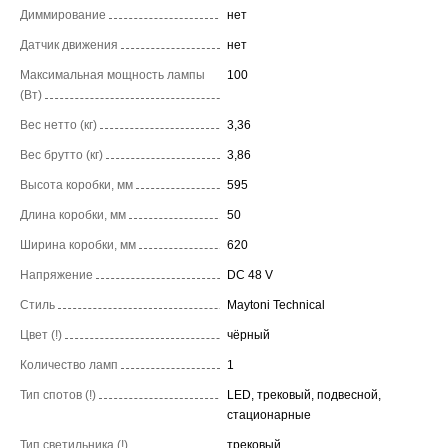
Диммирование
нет
Датчик движения
нет
Максимальная мощность лампы
100
(Вт)
Вес нетто (кг)
3,36
Вес брутто (кг)
3,86
Высота коробки, мм
595
Длина коробки, мм
50
Ширина коробки, мм
620
Напряжение
DC 48 V
Стиль
Maytoni Technical
Цвет (!)
чёрный
Количество ламп
1
Тип спотов (!)
LED, трековый, подвесной,
стационарные
Тип светильника (!)
трековый