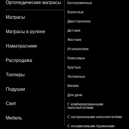
Ортопедические матрасы
Беспружинные
Взрослые
Матрасы
Двусторонние
Детские
Матрасы в рулоне
Жесткие
Наматрасники
Итальянские
Кокосовые
Распродажа
Круглые
Топперы
Латексные
Мягкие
Подушки
Для дачи
Свет
С комбирированными
наполнителями
С натуральными наполнителями
Мебель
С независимыми пружинами