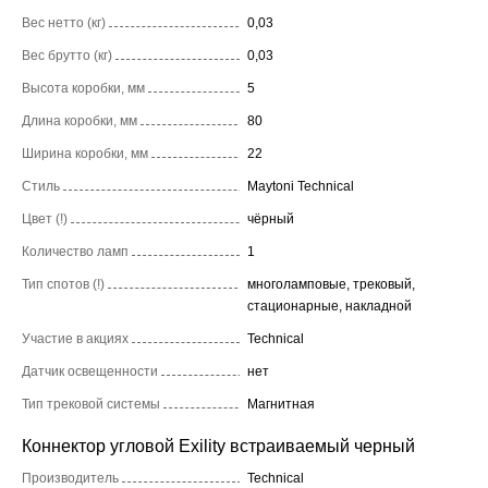
Вес нетто (кг)
0,03
Вес брутто (кг)
0,03
Высота коробки, мм
5
Длина коробки, мм
80
Ширина коробки, мм
22
Стиль
Maytoni Technical
Цвет (!)
чёрный
Количество ламп
1
Тип спотов (!)
многоламповые, трековый,
стационарные, накладной
Участие в акциях
Technical
Датчик освещенности
нет
Тип трековой системы
Магнитная
Коннектор угловой Exility встраиваемый черный
Производитель
Technical