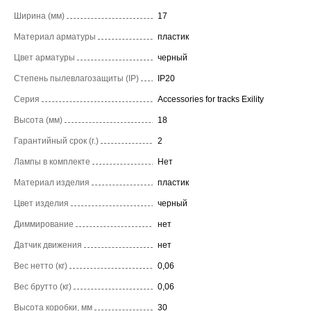
Ширина (мм)
17
Материал арматуры
пластик
Цвет арматуры
черный
Степень пылевлагозащиты (IP)
IP20
Серия
Accessories for tracks Exility
Высота (мм)
18
Гарантийный срок (г.)
2
Лампы в комплекте
Нет
Материал изделия
пластик
Цвет изделия
черный
Диммирование
нет
Датчик движения
нет
Вес нетто (кг)
0,06
Вес брутто (кг)
0,06
Высота коробки, мм
30