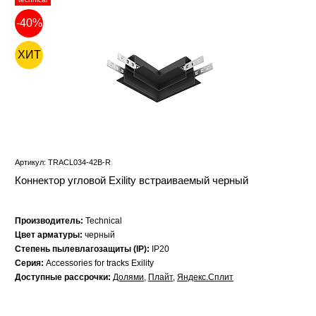
-40%
ХИТ
Артикул: TRACL034-42B-R
Коннектор угловой Exility встраиваемый черный
Производитель:
Technical
Цвет арматуры:
черный
Степень пылевлагозащиты (IP):
IP20
Серия:
Accessories for tracks Exility
Доступные рассрочки:
Долями
,
Плайт
,
Яндекс.Сплит