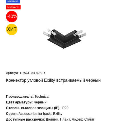
новинка
technical
-40%
ХИТ
Артикул: TRACL034-42B-R
Коннектор угловой Exility встраиваемый черный
Производитель:
Technical
Цвет арматуры:
черный
Степень пылевлагозащиты (IP):
IP20
Серия:
Accessories for tracks Exility
Доступные рассрочки:
Долями
,
Плайт
,
Яндекс.Сплит