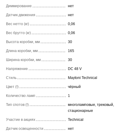
Диммирование
нет
Датчик движения
нет
Вес нетто (кг)
0,06
Вес брутто (кг)
0,06
Высота коробки, мм
30
Длина коробки, мм
165
Ширина коробки, мм
30
Напряжение
DC 48 V
Стиль
Maytoni Technical
Цвет (!)
чёрный
Количество ламп
1
Тип спотов (!)
многоламповые, трековый,
стационарные
Участие в акциях
Technical
Датчик освещенности
нет