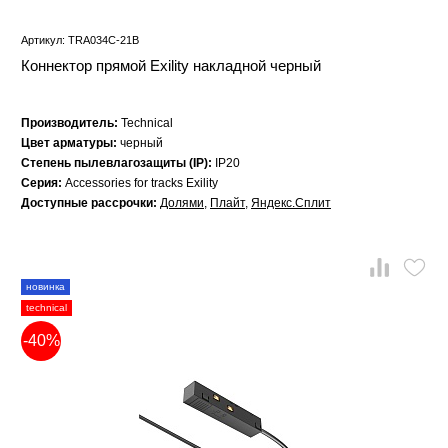
Артикул: TRA034C-21B
Коннектор прямой Exility накладной черный
Производитель:
Technical
Цвет арматуры:
черный
Степень пылевлагозащиты (IP):
IP20
Серия:
Accessories for tracks Exility
Доступные рассрочки:
Долями
,
Плайт
,
Яндекс.Сплит
новинка
technical
-40%