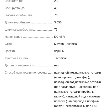
Вес нетто (кг)
2,9
Вес брутто (кг)
4,6
Высота коробки, мм
76
Длина коробки, мм
3 050
Ширина коробки, мм
76
Напряжение
DC 48 V
Стиль
Maytoni Technical
Цвет (!)
чёрный
Участие в акциях
Technical
Датчик освещенности
нет
Способ монтажа шинопровода
накладной под натяжные потолки
(шинопровод + демпфер),
накладной под натяжные потолки
(под закладную), накладной под
натяжные потолки (профиль
гарпун), накладной под натяжные
потолки (шинопровод + профиль
гарпун), встраиваемый под ГКЛ