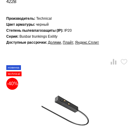
422B
Производитель:
Technical
Цвет арматуры:
черный
Степень пылевлагозащиты (IP):
IP20
Серия:
Busbar trunkings Exility
Доступные рассрочки:
Долями
,
Плайт
,
Яндекс.Сплит
новинка
technical
-40%