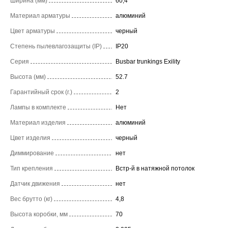
Ширина (мм)
60,4
Материал арматуры
алюминий
Цвет арматуры
черный
Степень пылевлагозащиты (IP)
IP20
Серия
Busbar trunkings Exility
Высота (мм)
52.7
Гарантийный срок (г.)
2
Лампы в комплекте
Нет
Материал изделия
алюминий
Цвет изделия
черный
Диммирование
нет
Тип крепления
Встр-й в натяжной потолок
Датчик движения
нет
Вес брутто (кг)
4,8
Высота коробки, мм
70