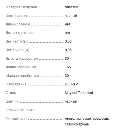
Материал изделия
пластик
Цвет изделия
черный
Диммирование
нет
Датчик движения
нет
Вес нетто (кг)
0,06
Вес брутто (кг)
0,06
Высота коробки, мм
30
Длина коробки, мм
165
Ширина коробки, мм
30
Напряжение
DC 48 V
Стиль
Maytoni Technical
Цвет (!)
чёрный
Количество ламп
1
Тип спотов (!)
многоламповые, трековый,
стационарные