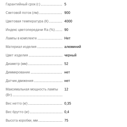
Гарантийный срок (г.)
5
Световой поток (лм)
900
Цветовая температура (К)
4000
Индекс цветопередачи Ra (%)
90
Лампы в комплекте
Нет
Материал изделия
алюминий
Цвет изделия
черный
Диаметр (мм)
52
Диммирование
нет
Датчик движения
нет
Максимальная мощность лампы
12
(Вт)
Вес нетто (кг)
0,35
Вес брутто (кг)
0,4
Высота коробки, мм
75