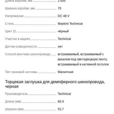
Длина коробки, мм
2 005
Ширина коробки, мм
70
Напряжение
DC 48 V
Стиль
Maytoni Technical
Цвет (!)
чёрный
Участие в акциях
Technical
Датчик освещенности
нет
Способ монтажа шинопровода
встраиваемый, встраиваемый с
каналом под светодиодную ленту,
встраиваемый в натяжной потолок
Тип трековой системы
Магнитная
Торцевая заглушка для демпферного шинопровода,
черная
Производитель
Technical
Длина (мм)
60.4
Ширина (мм)
52,7