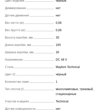
Цвет изделия
черный
Диммирование
нет
Датчик движения
нет
Вес нетто (кг)
0,06
Вес брутто (кг)
0,06
Высота коробки, мм
30
Длина коробки, мм
165
Ширина коробки, мм
30
Напряжение
DC 48 V
Стиль
Maytoni Technical
Цвет (!)
чёрный
Количество ламп
1
Тип спотов (!)
многоламповые, трековый,
стационарные
Участие в акциях
Technical
Датчик освещенности
нет