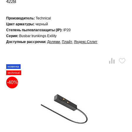
422B
Производитель:
Technical
Цвет арматуры:
черный
Степень пылевлагозащиты (IP):
IP20
Серия:
Busbar trunkings Exility
Доступные рассрочки:
Долями
,
Плайт
,
Яндекс.Сплит
новинка
technical
-40%