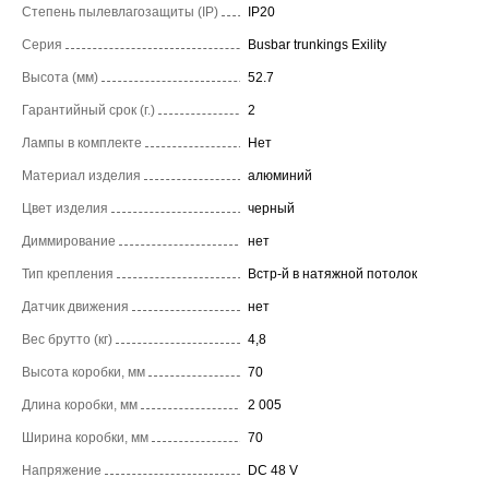
Степень пылевлагозащиты (IP)
IP20
Серия
Busbar trunkings Exility
Высота (мм)
52.7
Гарантийный срок (г.)
2
Лампы в комплекте
Нет
Материал изделия
алюминий
Цвет изделия
черный
Диммирование
нет
Тип крепления
Встр-й в натяжной потолок
Датчик движения
нет
Вес брутто (кг)
4,8
Высота коробки, мм
70
Длина коробки, мм
2 005
Ширина коробки, мм
70
Напряжение
DC 48 V