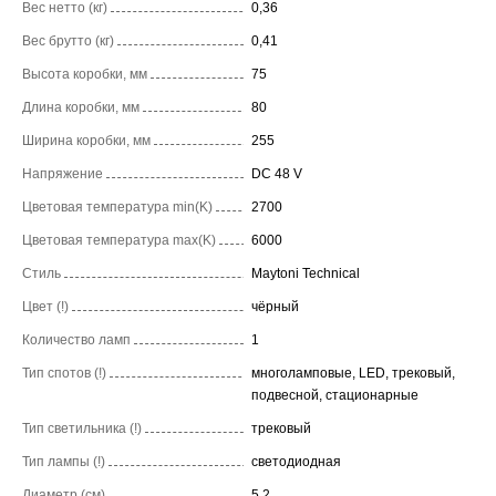
Вес нетто (кг)
0,36
Вес брутто (кг)
0,41
Высота коробки, мм
75
Длина коробки, мм
80
Ширина коробки, мм
255
Напряжение
DC 48 V
Цветовая температура min(K)
2700
Цветовая температура max(K)
6000
Стиль
Maytoni Technical
Цвет (!)
чёрный
Количество ламп
1
Тип спотов (!)
многоламповые, LED, трековый,
подвесной, стационарные
Тип светильника (!)
трековый
Тип лампы (!)
светодиодная
Диаметр (см)
5.2