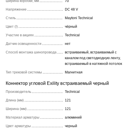
Ширина коробки, мм
70
Напряжение
DC 48 V
Стиль
Maytoni Technical
Цвет (!)
чёрный
Участие в акциях
Technical
Датчик освещенности
нет
Способ монтажа шинопровода
встраиваемый, встраиваемый с
каналом под светодиодную ленту,
встраиваемый в натяжной потолок
Тип трековой системы
Магнитная
Коннектор угловой Exility встраиваемый черный
Производитель
Technical
Длина (мм)
121
Ширина (мм)
121
Материал арматуры
алюминий
Цвет арматуры
черный