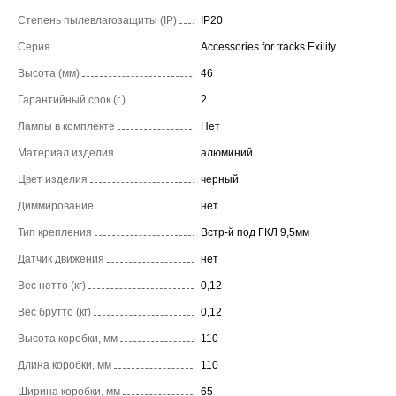
Степень пылевлагозащиты (IP)
IP20
Серия
Accessories for tracks Exility
Высота (мм)
46
Гарантийный срок (г.)
2
Лампы в комплекте
Нет
Материал изделия
алюминий
Цвет изделия
черный
Диммирование
нет
Тип крепления
Встр-й под ГКЛ 9,5мм
Датчик движения
нет
Вес нетто (кг)
0,12
Вес брутто (кг)
0,12
Высота коробки, мм
110
Длина коробки, мм
110
Ширина коробки, мм
65