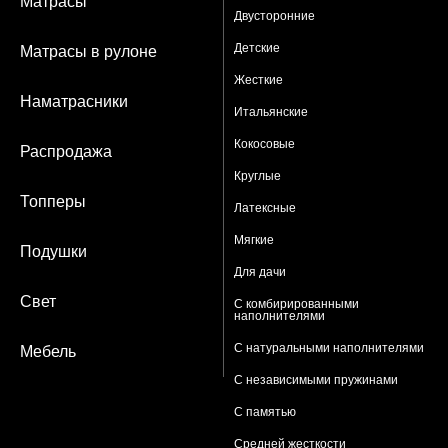
Матрасы
Двусторонние
Детские
Матрасы в рулоне
Жесткие
Наматрасники
Итальянские
Кокосовые
Распродажа
Круглые
Топперы
Латексные
Мягкие
Подушки
Для дачи
Свет
С комбирированными
наполнителями
С натуральными наполнителями
Мебель
С независимыми пружинами
С памятью
Средней жесткости