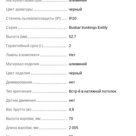
Материал арматуры
алюминий
Цвет арматуры
черный
Степень пылевлагозащиты (IP)
IP20
Серия
Busbar trunkings Exility
Высота (мм)
52.7
Гарантийный срок (г.)
2
Лампы в комплекте
Нет
Материал изделия
алюминий
Цвет изделия
черный
Диммирование
нет
Тип крепления
Встр-й в натяжной потолок
Датчик движения
нет
Вес брутто (кг)
4,8
Высота коробки, мм
70
Длина коробки, мм
2 005