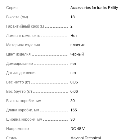
Серия
Accessories for tracks Exility
Высота (мм)
18
Гарантийный срок (г.)
2
Лампы в комплекте
Нет
Материал изделия
пластик
Цвет изделия
черный
Диммирование
нет
Датчик движения
нет
Вес нетто (кг)
0,06
Вес брутто (кг)
0,06
Высота коробки, мм
30
Длина коробки, мм
165
Ширина коробки, мм
30
Напряжение
DC 48 V
Стиль
Maytoni Technical