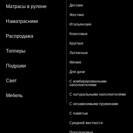
Детские
Матрасы в рулоне
Жесткие
Наматрасники
Итальянские
Кокосовые
Распродажа
Круглые
Топперы
Латексные
Мягкие
Подушки
Для дачи
Свет
С комбирированными
наполнителями
С натуральными наполнителями
Мебель
С независимыми пружинами
С памятью
Средней жесткости
Поролоновые