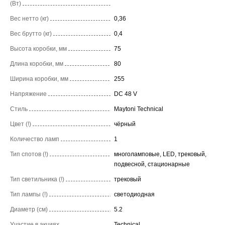
(Вт)
Вес нетто (кг)
0,36
Вес брутто (кг)
0,4
Высота коробки, мм
75
Длина коробки, мм
80
Ширина коробки, мм
255
Напряжение
DC 48 V
Стиль
Maytoni Technical
Цвет (!)
чёрный
Количество ламп
1
Тип спотов (!)
многоламповые, LED, трековый,
подвесной, стационарные
Тип светильника (!)
трековый
Тип лампы (!)
светодиодная
Диаметр (см)
5.2
Участие в акциях
Technical