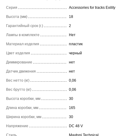
Серия
Accessories for tracks Exility
Высота (мм)
18
Гарантийный срок (г.)
2
Лампы в комплекте
Нет
Материал изделия
пластик
Цвет изделия
черный
Диммирование
нет
Датчик движения
нет
Вес нетто (кг)
0,06
Вес брутто (кг)
0,06
Высота коробки, мм
30
Длина коробки, мм
165
Ширина коробки, мм
30
Напряжение
DC 48 V
Стиль
Maytoni Technical