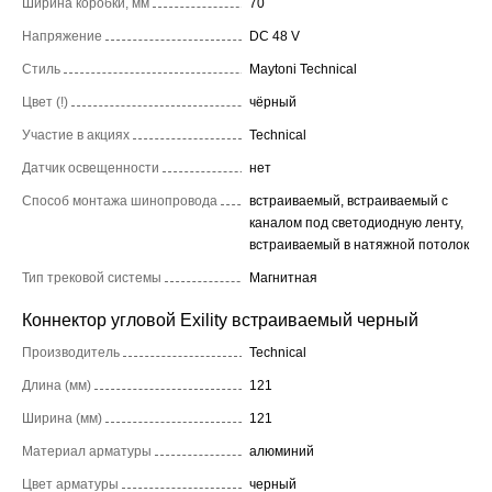
Ширина коробки, мм
70
Напряжение
DC 48 V
Стиль
Maytoni Technical
Цвет (!)
чёрный
Участие в акциях
Technical
Датчик освещенности
нет
Способ монтажа шинопровода
встраиваемый, встраиваемый с
каналом под светодиодную ленту,
встраиваемый в натяжной потолок
Тип трековой системы
Магнитная
Коннектор угловой Exility встраиваемый черный
Производитель
Technical
Длина (мм)
121
Ширина (мм)
121
Материал арматуры
алюминий
Цвет арматуры
черный