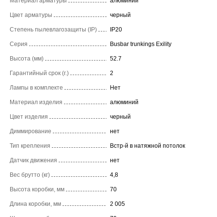
Материал арматуры
алюминий
Цвет арматуры
черный
Степень пылевлагозащиты (IP)
IP20
Серия
Busbar trunkings Exility
Высота (мм)
52.7
Гарантийный срок (г.)
2
Лампы в комплекте
Нет
Материал изделия
алюминий
Цвет изделия
черный
Диммирование
нет
Тип крепления
Встр-й в натяжной потолок
Датчик движения
нет
Вес брутто (кг)
4,8
Высота коробки, мм
70
Длина коробки, мм
2 005