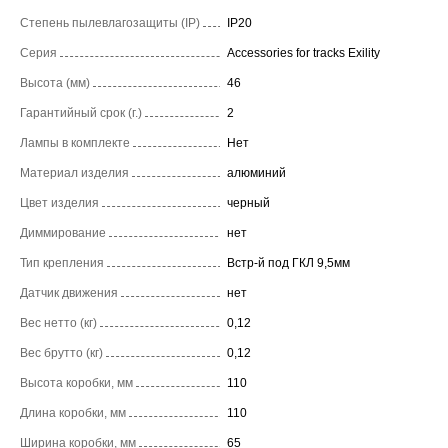
Степень пылевлагозащиты (IP)
IP20
Серия
Accessories for tracks Exility
Высота (мм)
46
Гарантийный срок (г.)
2
Лампы в комплекте
Нет
Материал изделия
алюминий
Цвет изделия
черный
Диммирование
нет
Тип крепления
Встр-й под ГКЛ 9,5мм
Датчик движения
нет
Вес нетто (кг)
0,12
Вес брутто (кг)
0,12
Высота коробки, мм
110
Длина коробки, мм
110
Ширина коробки, мм
65