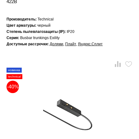
422B
Производитель:
Technical
Цвет арматуры:
черный
Степень пылевлагозащиты (IP):
IP20
Серия:
Busbar trunkings Exility
Доступные рассрочки:
Долями
,
Плайт
,
Яндекс.Сплит
новинка
technical
-40%