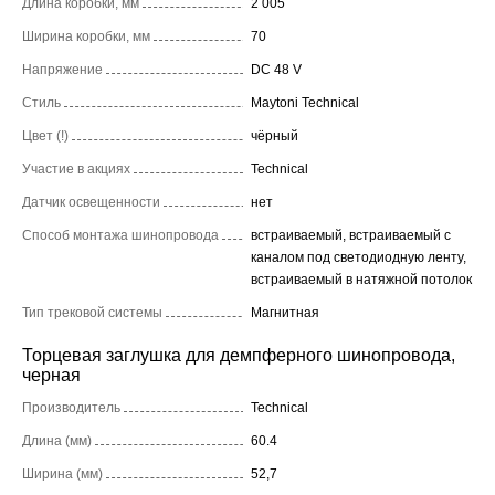
Длина коробки, мм
2 005
Ширина коробки, мм
70
Напряжение
DC 48 V
Стиль
Maytoni Technical
Цвет (!)
чёрный
Участие в акциях
Technical
Датчик освещенности
нет
Способ монтажа шинопровода
встраиваемый, встраиваемый с
каналом под светодиодную ленту,
встраиваемый в натяжной потолок
Тип трековой системы
Магнитная
Торцевая заглушка для демпферного шинопровода,
черная
Производитель
Technical
Длина (мм)
60.4
Ширина (мм)
52,7