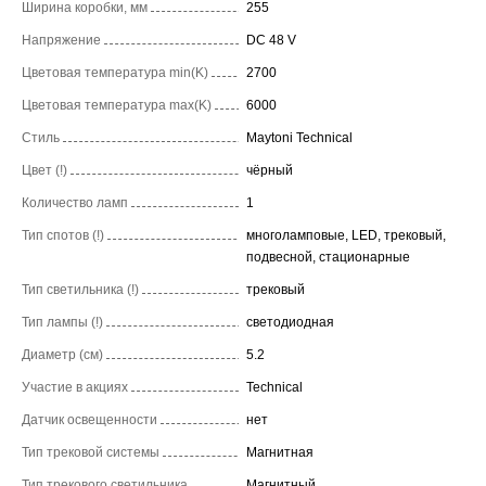
Ширина коробки, мм
255
Напряжение
DC 48 V
Цветовая температура min(K)
2700
Цветовая температура max(K)
6000
Стиль
Maytoni Technical
Цвет (!)
чёрный
Количество ламп
1
Тип спотов (!)
многоламповые, LED, трековый,
подвесной, стационарные
Тип светильника (!)
трековый
Тип лампы (!)
светодиодная
Диаметр (см)
5.2
Участие в акциях
Technical
Датчик освещенности
нет
Тип трековой системы
Магнитная
Тип трекового светильника
Магнитный