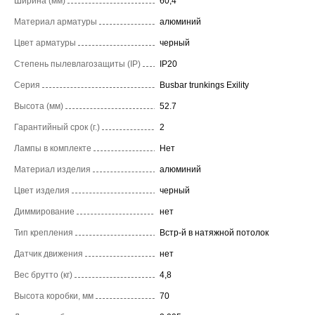
Ширина (мм)
60,4
Материал арматуры
алюминий
Цвет арматуры
черный
Степень пылевлагозащиты (IP)
IP20
Серия
Busbar trunkings Exility
Высота (мм)
52.7
Гарантийный срок (г.)
2
Лампы в комплекте
Нет
Материал изделия
алюминий
Цвет изделия
черный
Диммирование
нет
Тип крепления
Встр-й в натяжной потолок
Датчик движения
нет
Вес брутто (кг)
4,8
Высота коробки, мм
70