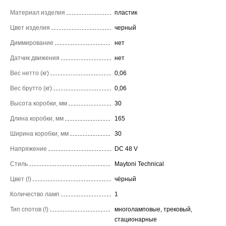
Материал изделия
пластик
Цвет изделия
черный
Диммирование
нет
Датчик движения
нет
Вес нетто (кг)
0,06
Вес брутто (кг)
0,06
Высота коробки, мм
30
Длина коробки, мм
165
Ширина коробки, мм
30
Напряжение
DC 48 V
Стиль
Maytoni Technical
Цвет (!)
чёрный
Количество ламп
1
Тип спотов (!)
многоламповые, трековый,
стационарные