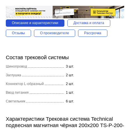
Описание и характеристики
Доставка и оплата
Отзывы
О производителе
Рассрочка
Состав трековой системы
Шинопровод
3 шт.
Заглушка
2 шт.
Коннектор L-образный
2 шт.
Ввод питания
1 шт.
Светильник
6 шт.
Характеристики Трековая система Technical
подвесная магнитная чёрная 200x200 TS-P-200-