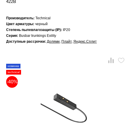
422B
Производитель:
Technical
Цвет арматуры:
черный
Степень пылевлагозащиты (IP):
IP20
Серия:
Busbar trunkings Exility
Доступные рассрочки:
Долями
,
Плайт
,
Яндекс.Сплит
новинка
technical
-40%