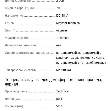
Длина коробки, мм
2 005
Ширина коробки, мм
70
Напряжение
DC 48 V
Стиль
Maytoni Technical
Цвет (!)
чёрный
Участие в акциях
Technical
Датчик освещенности
нет
Способ монтажа шинопровода
встраиваемый, встраиваемый с
каналом под светодиодную ленту,
встраиваемый в натяжной потолок
Тип трековой системы
Магнитная
Торцевая заглушка для демпферного шинопровода,
черная
Производитель
Technical
Длина (мм)
60.4
Ширина (мм)
52,7