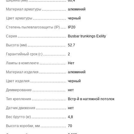
Ширина (мм)
60,4
Материал арматуры
алюминий
Цвет арматуры
черный
Степень пылевлагозащиты (IP)
IP20
Серия
Busbar trunkings Exility
Высота (мм)
52.7
Гарантийный срок (г.)
2
Лампы в комплекте
Нет
Материал изделия
алюминий
Цвет изделия
черный
Диммирование
нет
Тип крепления
Встр-й в натяжной потолок
Датчик движения
нет
Вес брутто (кг)
4,8
Высота коробки, мм
70