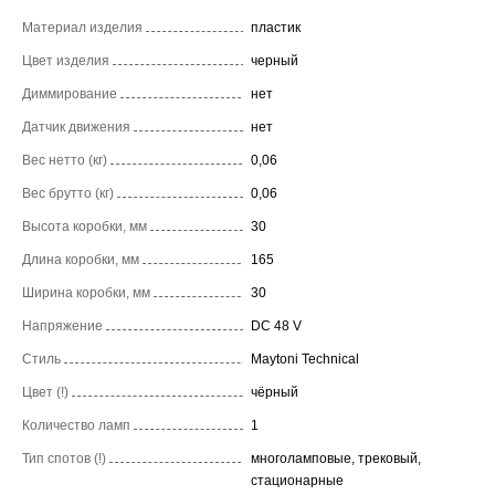
Материал изделия
пластик
Цвет изделия
черный
Диммирование
нет
Датчик движения
нет
Вес нетто (кг)
0,06
Вес брутто (кг)
0,06
Высота коробки, мм
30
Длина коробки, мм
165
Ширина коробки, мм
30
Напряжение
DC 48 V
Стиль
Maytoni Technical
Цвет (!)
чёрный
Количество ламп
1
Тип спотов (!)
многоламповые, трековый,
стационарные