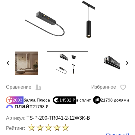
Сравнение
Избранное
2603
балла Плюса
14532 ₽
в сплит
21798 долями
21798 ₽
Артикул:
TS-P-200-TR041-2-12W3K-B
Рейтинг:
Отзывы: 0