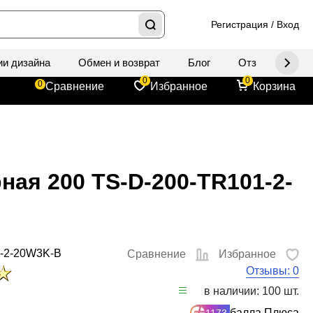
Регистрация
/
Вход
ии дизайна
Обмен и возврат
Блог
Отзывы
Д
0
0
0
Сравнение
Избранное
Корзина
ная 200 TS-D-200-TR101-2-
-2-20W3K-B
Сравнение
Избранное
Отзывы: 0
в наличии: 100 шт.
балла Плюса