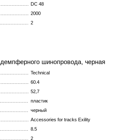
DC 48
2000
2
 демпферного шинопровода, черная
Technical
60.4
52,7
пластик
черный
Accessories for tracks Exility
8.5
2