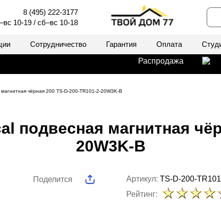
8 (495) 222-3177
–вс 10-19 / сб–вс 10-18
ции
Сотрудничество
Гарантия
Оплата
Студ
Распродажа
я магнитная чёрная 200 TS-D-200-TR101-2-20W3K-B
al подвесная магнитная чёр
20W3K-B
Артикул:
TS-D-200-TR101
Поделится
Рейтинг: