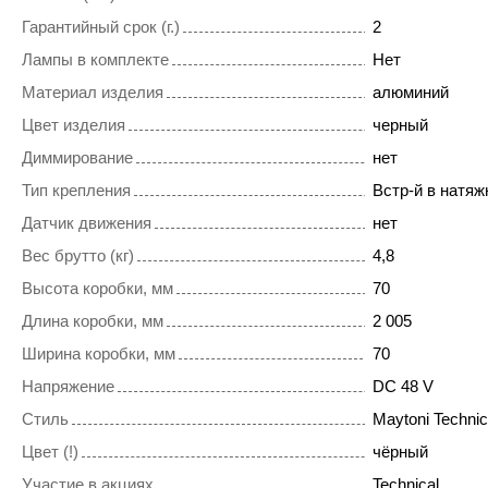
Гарантийный срок (г.)
2
Лампы в комплекте
Нет
Материал изделия
алюминий
Цвет изделия
черный
Диммирование
нет
Тип крепления
Встр-й в натяж
Датчик движения
нет
Вес брутто (кг)
4,8
Высота коробки, мм
70
Длина коробки, мм
2 005
Ширина коробки, мм
70
Напряжение
DC 48 V
Стиль
Maytoni Technic
Цвет (!)
чёрный
Участие в акциях
Technical