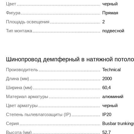
Цвет
черный
Фигура
Прямая
Площадь освещения
2
Тип монтажа
подвесной
Шинопровод демпферный в натяжной потол
Производитель
Technical
Длина (мм)
2000
Ширина (мм)
60,4
Материал арматуры
алюминий
Цвет арматуры
черный
Степень пылевлагозащиты (IP)
IP20
Серия
Busbar trunkings
Высота (мм)
52.7