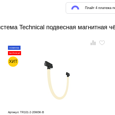
Плайт 4 платежа по
истема Technical подвесная магнитная 
новинка
technical
ХИТ
Артикул: TR101-2-20W3K-B