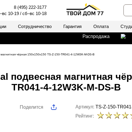
8 (495) 222-3177
–вс 10-19 / сб–вс 10-18
ции
Сотрудничество
Гарантия
Оплата
Студ
Распродажа
ая магнитная чёрная 150x150x150 TS-Z-150-TR041-4-12W3K-M-DS-B
al подвесная магнитная чёр
TR041-4-12W3K-M-DS-B
Артикул:
TS-Z-150-TR041
Поделится
Рейтинг: