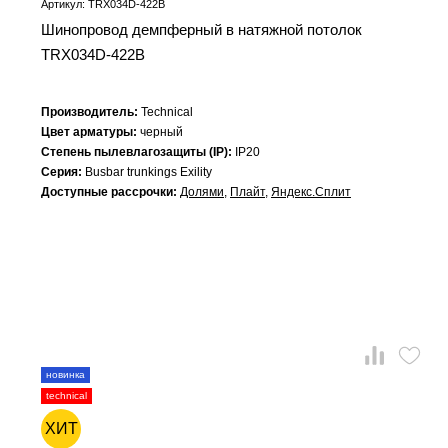
Артикул: TRX034D-422B
Шинопровод демпферный в натяжной потолок
TRX034D-422B
Производитель:
Technical
Цвет арматуры:
черный
Степень пылевлагозащиты (IP):
IP20
Серия:
Busbar trunkings Exility
Доступные рассрочки:
Долями
,
Плайт
,
Яндекс.Сплит
новинка
technical
ХИТ