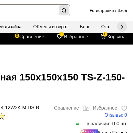
Регистрация
/
Вход
ии дизайна
Обмен и возврат
Блог
Отзывы
Д
0
0
0
Сравнение
Избранное
Корзина
ная 150x150x150 TS-Z-150-
-4-12W3K-M-DS-B
Сравнение
Избранное
Отзывы: 0
в наличии: 100 шт.
балла Плюса