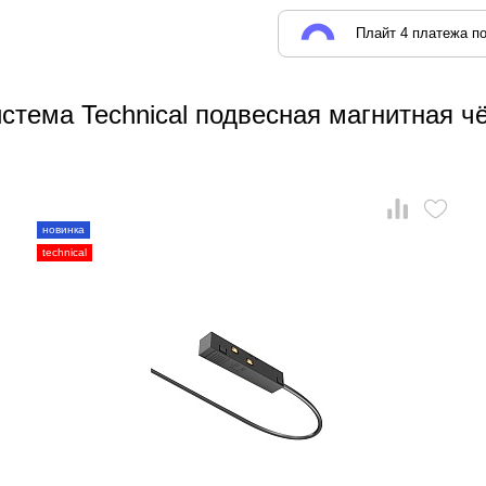
Плайт 4 платежа по
стема Technical подвесная магнитная ч
новинка
technical