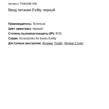
Артикул: TRA034B-42B
Ввод питания Exility черный
Производитель:
Technical
Цвет арматуры:
черный
Степень пылевлагозащиты (IP):
IP20
Серия:
Accessories for tracks Exility
Доступные рассрочки:
Долями
,
Плайт
,
Яндекс.Сплит