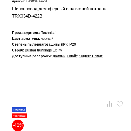
Артикул: TRX034D-422B
Шинопровод демпферный в натяжной потолок
TRX034D-422B
Производитель:
Technical
Цвет арматуры:
черный
Степень пылевлагозащиты (IP):
IP20
Серия:
Busbar trunkings Exility
Доступные рассрочки:
Долями
,
Плайт
,
Яндекс.Сплит
новинка
technical
-40%