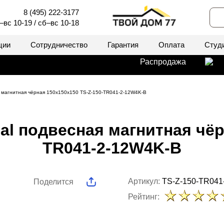
8 (495) 222-3177
–вс 10-19 / сб–вс 10-18
ции
Сотрудничество
Гарантия
Оплата
Студ
Распродажа
ая магнитная чёрная 150x150x150 TS-Z-150-TR041-2-12W4K-B
al подвесная магнитная чёр
TR041-2-12W4K-B
Артикул:
TS-Z-150-TR041
Поделится
Рейтинг: