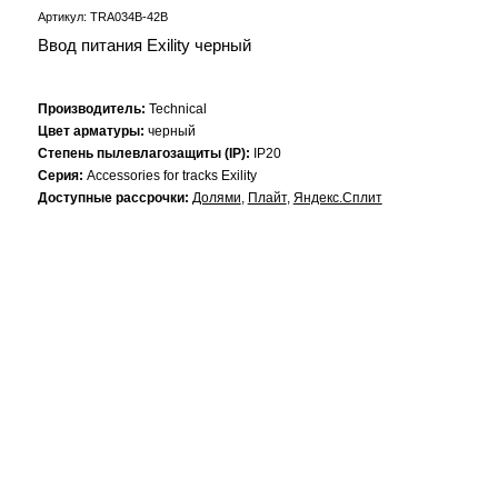
Артикул: TRA034B-42B
Ввод питания Exility черный
Производитель:
Technical
Цвет арматуры:
черный
Степень пылевлагозащиты (IP):
IP20
Серия:
Accessories for tracks Exility
Доступные рассрочки:
Долями
,
Плайт
,
Яндекс.Сплит