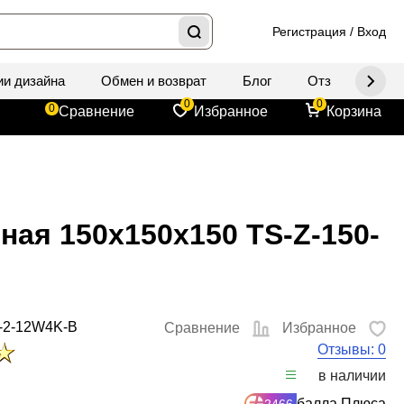
Регистрация
/
Вход
ии дизайна
Обмен и возврат
Блог
Отзывы
Д
0
0
0
Сравнение
Избранное
Корзина
ная 150x150x150 TS-Z-150-
-2-12W4K-B
Сравнение
Избранное
Отзывы: 0
в наличии
балла Плюса