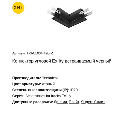
ХИТ
Артикул: TRACL034-42B-R
Коннектор угловой Exility встраиваемый черный
Производитель:
Technical
Цвет арматуры:
черный
Степень пылевлагозащиты (IP):
IP20
Серия:
Accessories for tracks Exility
Доступные рассрочки:
Долями
,
Плайт
,
Яндекс.Сплит