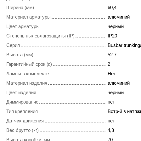
Ширина (мм)
60,4
Материал арматуры
алюминий
Цвет арматуры
черный
Степень пылевлагозащиты (IP)
IP20
Серия
Busbar trunkings
Высота (мм)
52.7
Гарантийный срок (г.)
2
Лампы в комплекте
Нет
Материал изделия
алюминий
Цвет изделия
черный
Диммирование
нет
Тип крепления
Встр-й в натяж
Датчик движения
нет
Вес брутто (кг)
4,8
Высота коробки, мм
70