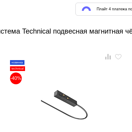
Плайт 4 платежа по
стема Technical подвесная магнитная ч
новинка
technical
-40%