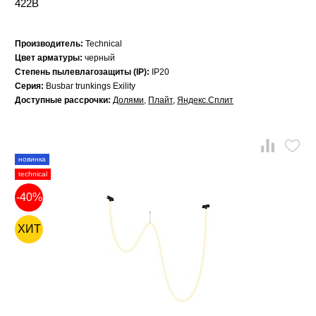
422B
Производитель:
Technical
Цвет арматуры:
черный
Степень пылевлагозащиты (IP):
IP20
Серия:
Busbar trunkings Exility
Доступные рассрочки:
Долями
,
Плайт
,
Яндекс.Сплит
новинка
technical
-40%
ХИТ