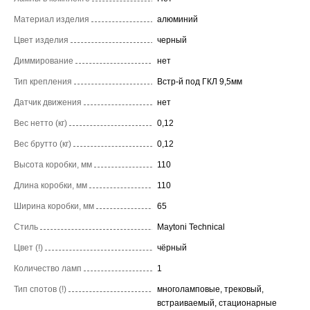
Материал изделия
алюминий
Цвет изделия
черный
Диммирование
нет
Тип крепления
Встр-й под ГКЛ 9,5мм
Датчик движения
нет
Вес нетто (кг)
0,12
Вес брутто (кг)
0,12
Высота коробки, мм
110
Длина коробки, мм
110
Ширина коробки, мм
65
Стиль
Maytoni Technical
Цвет (!)
чёрный
Количество ламп
1
Тип спотов (!)
многоламповые, трековый,
встраиваемый, стационарные