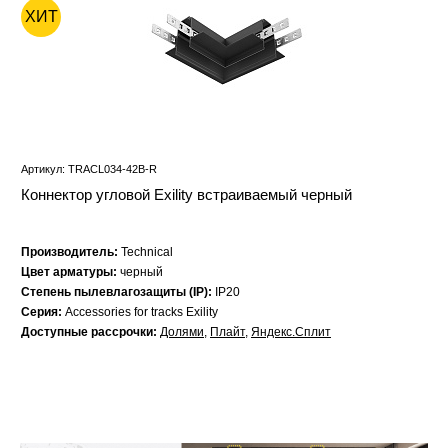
ХИТ
Артикул: TRACL034-42B-R
Коннектор угловой Exility встраиваемый черный
Производитель:
Technical
Цвет арматуры:
черный
Степень пылевлагозащиты (IP):
IP20
Серия:
Accessories for tracks Exility
Доступные рассрочки:
Долями
,
Плайт
,
Яндекс.Сплит