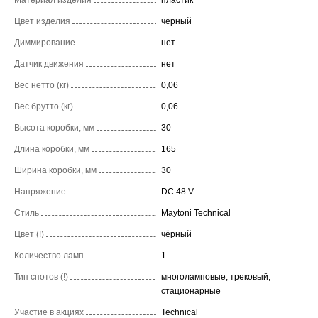
Цвет изделия
черный
Диммирование
нет
Датчик движения
нет
Вес нетто (кг)
0,06
Вес брутто (кг)
0,06
Высота коробки, мм
30
Длина коробки, мм
165
Ширина коробки, мм
30
Напряжение
DC 48 V
Стиль
Maytoni Technical
Цвет (!)
чёрный
Количество ламп
1
Тип спотов (!)
многоламповые, трековый,
стационарные
Участие в акциях
Technical