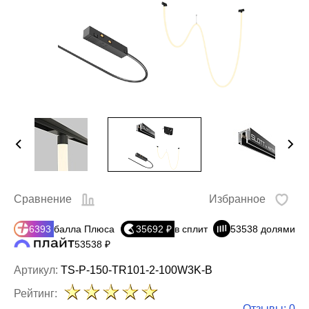
Сравнение
Избранное
6393
балла Плюса
35692 ₽
в сплит
53538 долями
53538 ₽
Артикул:
TS-P-150-TR101-2-100W3K-B
Рейтинг:
Отзывы: 0