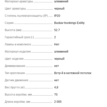
Материал арматуры
алюминий
Цвет арматуры
черный
Степень пылевлагозащиты (IP)
IP20
Серия
Busbar trunkings Exility
Высота (мм)
52.7
Гарантийный срок (г.)
2
Лампы в комплекте
Нет
Материал изделия
алюминий
Цвет изделия
черный
Диммирование
нет
Тип крепления
Встр-й в натяжной потолок
Датчик движения
нет
Вес брутто (кг)
4,8
Высота коробки, мм
70
Длина коробки, мм
2 005