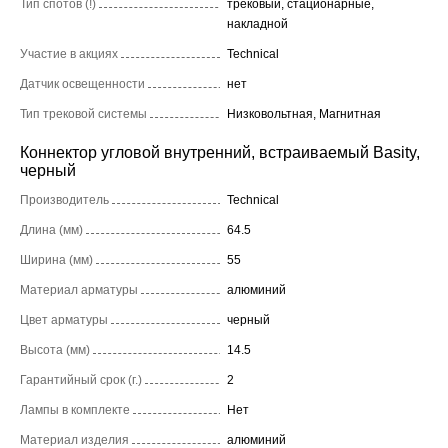
Тип спотов (!)
трековый, стационарные,
накладной
Участие в акциях
Technical
Датчик освещенности
нет
Тип трековой системы
Низковольтная, Магнитная
Коннектор угловой внутренний, встраиваемый Basity,
черный
Производитель
Technical
Длина (мм)
64.5
Ширина (мм)
55
Материал арматуры
алюминий
Цвет арматуры
черный
Высота (мм)
14.5
Гарантийный срок (г.)
2
Лампы в комплекте
Нет
Материал изделия
алюминий