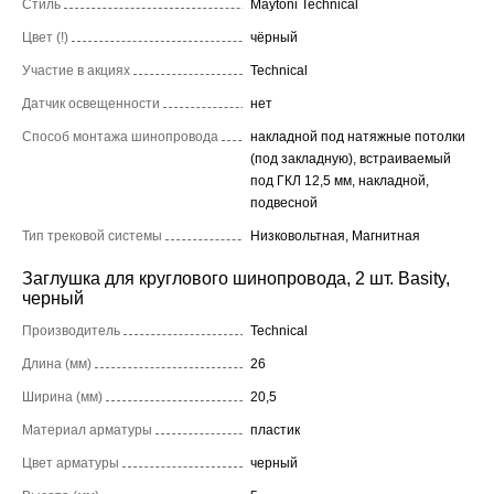
Стиль
Maytoni Technical
Цвет (!)
чёрный
Участие в акциях
Technical
Датчик освещенности
нет
Способ монтажа шинопровода
накладной под натяжные потолки
(под закладную), встраиваемый
под ГКЛ 12,5 мм, накладной,
подвесной
Тип трековой системы
Низковольтная, Магнитная
Заглушка для круглового шинопровода, 2 шт. Basity,
черный
Производитель
Technical
Длина (мм)
26
Ширина (мм)
20,5
Материал арматуры
пластик
Цвет арматуры
черный