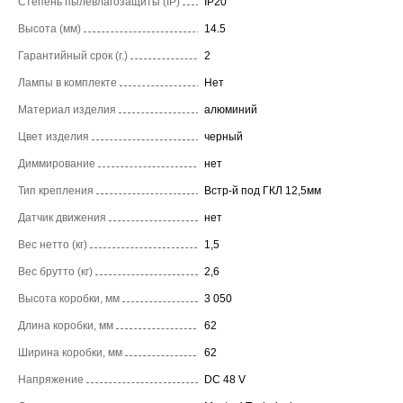
Степень пылевлагозащиты (IP)
IP20
Высота (мм)
14.5
Гарантийный срок (г.)
2
Лампы в комплекте
Нет
Материал изделия
алюминий
Цвет изделия
черный
Диммирование
нет
Тип крепления
Встр-й под ГКЛ 12,5мм
Датчик движения
нет
Вес нетто (кг)
1,5
Вес брутто (кг)
2,6
Высота коробки, мм
3 050
Длина коробки, мм
62
Ширина коробки, мм
62
Напряжение
DC 48 V