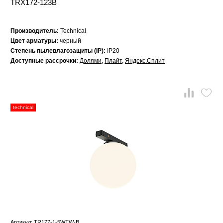
TRX172-123B
Производитель:
Technical
Цвет арматуры:
черный
Степень пылевлагозащиты (IP):
IP20
Доступные рассрочки:
Долями
,
Плайт
,
Яндекс.Сплит
technical
Артикул: TR177-1-5WTW-B