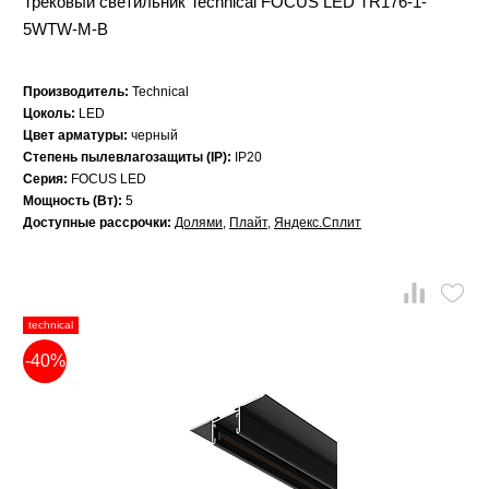
Трековый светильник Technical FOCUS LED TR176-1-
5WTW-M-B
Производитель:
Technical
Цоколь:
LED
Цвет арматуры:
черный
Степень пылевлагозащиты (IP):
IP20
Серия:
FOCUS LED
Мощность (Вт):
5
Доступные рассрочки:
Долями
,
Плайт
,
Яндекс.Сплит
technical
-40%