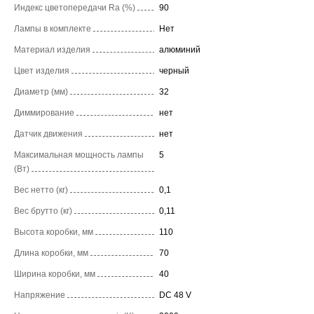
Индекс цветопередачи Ra (%)
90
Лампы в комплекте
Нет
Материал изделия
алюминий
Цвет изделия
черный
Диаметр (мм)
32
Диммирование
нет
Датчик движения
нет
Максимальная мощность лампы
5
(Вт)
Вес нетто (кг)
0,1
Вес брутто (кг)
0,11
Высота коробки, мм
110
Длина коробки, мм
70
Ширина коробки, мм
40
Напряжение
DC 48 V