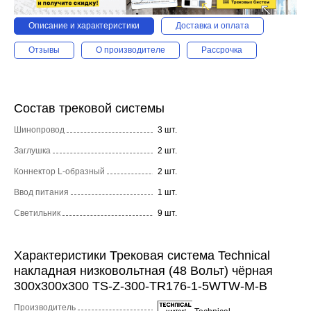
Описание и характеристики
Доставка и оплата
Отзывы
О производителе
Рассрочка
Состав трековой системы
Шинопровод
3 шт.
Заглушка
2 шт.
Коннектор L-образный
2 шт.
Ввод питания
1 шт.
Светильник
9 шт.
Характеристики Трековая система Technical
накладная низковольтная (48 Вольт) чёрная
300x300x300 TS-Z-300-TR176-1-5WTW-M-B
Производитель