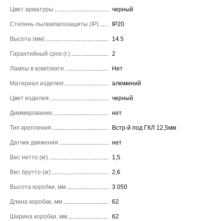
Цвет арматуры
черный
Степень пылевлагозащиты (IP)
IP20
Высота (мм)
14.5
Гарантийный срок (г.)
2
Лампы в комплекте
Нет
Материал изделия
алюминий
Цвет изделия
черный
Диммирование
нет
Тип крепления
Встр-й под ГКЛ 12,5мм
Датчик движения
нет
Вес нетто (кг)
1,5
Вес брутто (кг)
2,6
Высота коробки, мм
3 050
Длина коробки, мм
62
Ширина коробки, мм
62