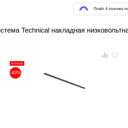
Плайт 4 платежа по
стема Technical накладная низковольтна
technical
-40%