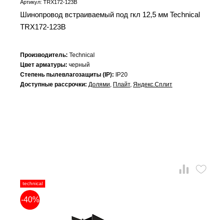
Артикул: TRX172-123B
Шинопровод встраиваемый под гкл 12,5 мм Technical
TRX172-123B
Производитель:
Technical
Цвет арматуры:
черный
Степень пылевлагозащиты (IP):
IP20
Доступные рассрочки:
Долями
,
Плайт
,
Яндекс.Сплит
technical
-40%