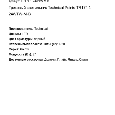
Артикул: TR174-1-24WTW-M-B
Трековый светильник Technical Points TR174-1-
24WTW-M-B
Производитель:
Technical
Цоколь:
LED
Цвет арматуры:
черный
Степень пылевлагозащиты (IP):
IP20
Серия:
Points
Мощность (Вт):
24
Доступные рассрочки:
Долями
,
Плайт
,
Яндекс.Сплит