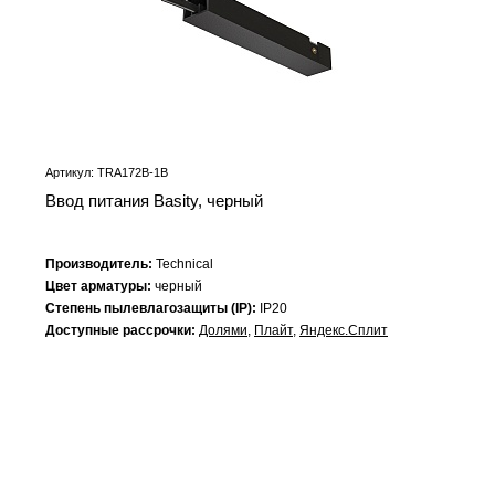
Артикул: TRA172B-1B
Ввод питания Basity, черный
Производитель:
Technical
Цвет арматуры:
черный
Степень пылевлагозащиты (IP):
IP20
Доступные рассрочки:
Долями
,
Плайт
,
Яндекс.Сплит