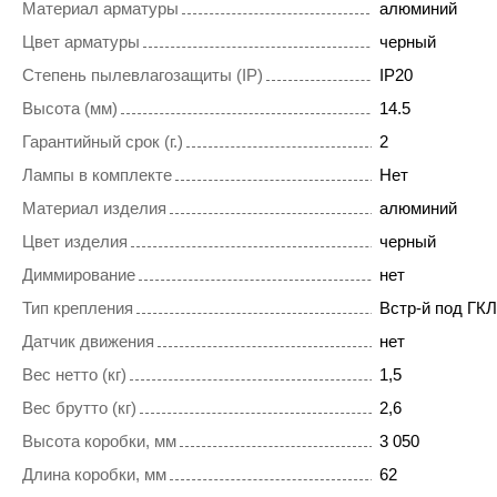
Материал арматуры
алюминий
Цвет арматуры
черный
Степень пылевлагозащиты (IP)
IP20
Высота (мм)
14.5
Гарантийный срок (г.)
2
Лампы в комплекте
Нет
Материал изделия
алюминий
Цвет изделия
черный
Диммирование
нет
Тип крепления
Встр-й под ГКЛ
Датчик движения
нет
Вес нетто (кг)
1,5
Вес брутто (кг)
2,6
Высота коробки, мм
3 050
Длина коробки, мм
62