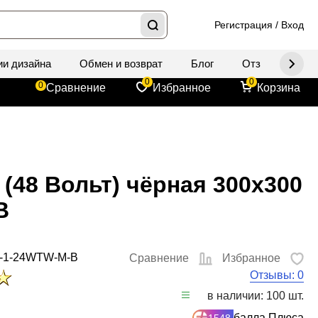
Регистрация
/
Вход
ии дизайна
Обмен и возврат
Блог
Отзывы
Д
0
0
0
Сравнение
Избранное
Корзина
(48 Вольт) чёрная 300x300
B
4-1-24WTW-M-B
Сравнение
Избранное
Отзывы: 0
в наличии: 100 шт.
балла Плюса