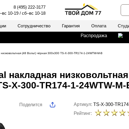
8 (495) 222-3177
–вс 10-19 / сб–вс 10-18
ции
Сотрудничество
Гарантия
Оплата
Студ
Распродажа
я низковольтная (48 Вольт) чёрная 300x300 TS-X-300-TR174-1-24WTW-M-B
al накладная низковольтная 
TS-X-300-TR174-1-24WTW-M-
Артикул:
TS-X-300-TR17
Поделится
Рейтинг: