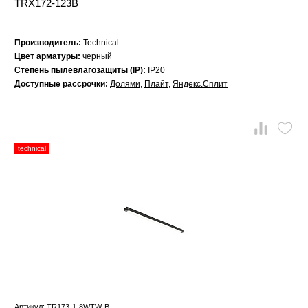
TRX172-123B
Производитель:
Technical
Цвет арматуры:
черный
Степень пылевлагозащиты (IP):
IP20
Доступные рассрочки:
Долями
,
Плайт
,
Яндекс.Сплит
technical
Артикул: TR173-1-8WTW-B