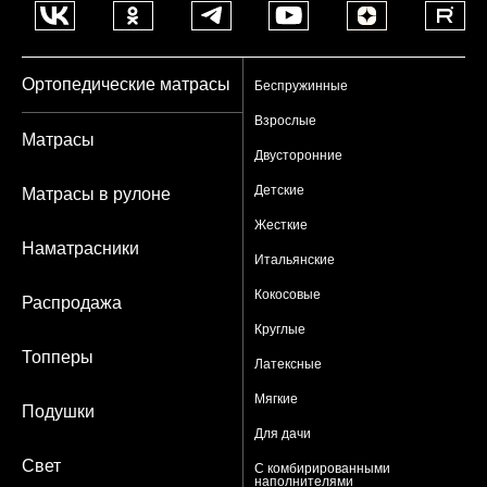
Ортопедические матрасы
Беспружинные
Взрослые
Матрасы
Двусторонние
Детские
Матрасы в рулоне
Жесткие
Наматрасники
Итальянские
Кокосовые
Распродажа
Круглые
Топперы
Латексные
Мягкие
Подушки
Для дачи
Свет
С комбирированными
наполнителями