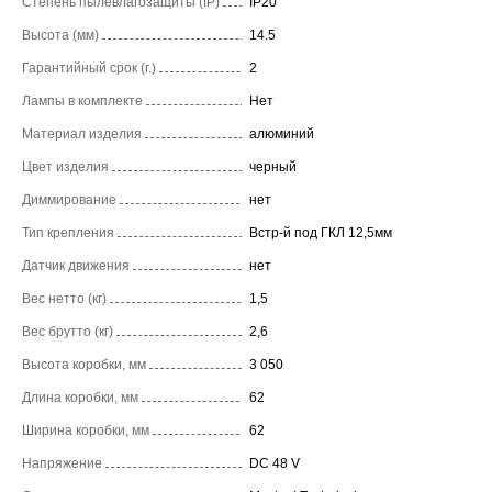
Степень пылевлагозащиты (IP)
IP20
Высота (мм)
14.5
Гарантийный срок (г.)
2
Лампы в комплекте
Нет
Материал изделия
алюминий
Цвет изделия
черный
Диммирование
нет
Тип крепления
Встр-й под ГКЛ 12,5мм
Датчик движения
нет
Вес нетто (кг)
1,5
Вес брутто (кг)
2,6
Высота коробки, мм
3 050
Длина коробки, мм
62
Ширина коробки, мм
62
Напряжение
DC 48 V