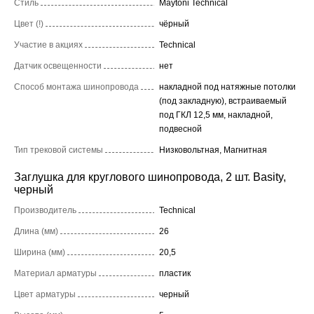
Стиль
Maytoni Technical
Цвет (!)
чёрный
Участие в акциях
Technical
Датчик освещенности
нет
Способ монтажа шинопровода
накладной под натяжные потолки
(под закладную), встраиваемый
под ГКЛ 12,5 мм, накладной,
подвесной
Тип трековой системы
Низковольтная, Магнитная
Заглушка для круглового шинопровода, 2 шт. Basity,
черный
Производитель
Technical
Длина (мм)
26
Ширина (мм)
20,5
Материал арматуры
пластик
Цвет арматуры
черный