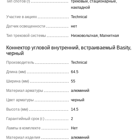
Тип спотов (!)
трековый, стационарные,
накладной
Участие в акциях
Technical
Датчик освещенности
нет
Тип трековой системы
Низковольтная, Магнитная
Коннектор угловой внутренний, встраиваемый Basity,
черный
Производитель
Technical
Длина (мм)
64.5
Ширина (мм)
55
Материал арматуры
алюминий
Цвет арматуры
черный
Высота (мм)
14.5
Гарантийный срок (г.)
2
Лампы в комплекте
Нет
Материал изделия
алюминий