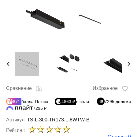
Сравнение
Избранное
871
балла Плюса
4863 ₽
в сплит
7295 долями
7295 ₽
Артикул:
TS-L-300-TR173-1-8WTW-B
Рейтинг:
Отзывы: 0