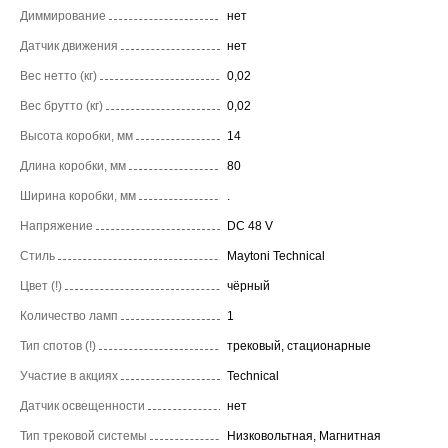
Диммирование
нет
Датчик движения
нет
Вес нетто (кг)
0,02
Вес брутто (кг)
0,02
Высота коробки, мм
14
Длина коробки, мм
80
Ширина коробки, мм
.
Напряжение
DC 48 V
Стиль
Maytoni Technical
Цвет (!)
чёрный
Количество ламп
1
Тип спотов (!)
трековый, стационарные
Участие в акциях
Technical
Датчик освещенности
нет
Тип трековой системы
Низковольтная, Магнитная