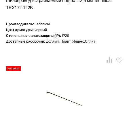
Шинопровод встраиваемый под гкл 12,5 мм Technical
TRX172-122B
Производитель:
Technical
Цвет арматуры:
черный
Степень пылевлагозащиты (IP):
IP20
Доступные рассрочки:
Долями
,
Плайт
,
Яндекс.Сплит
technical