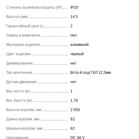
Степень пылевлагозащиты (IP)
IP20
Высота (мм)
14.5
Гарантийный срок (г.)
2
Лампы в комплекте
Нет
Материал изделия
алюминий
Цвет изделия
черный
Диммирование
нет
Тип крепления
Встр-й под ГКЛ 12,5мм
Датчик движения
нет
Вес нетто (кг)
1
Вес брутто (кг)
1,78
Высота коробки, мм
2 050
Длина коробки, мм
62
Ширина коробки, мм
62
Напряжение
DC 48 V