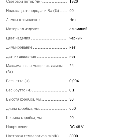
Световой поток (лм)
1920
Индекс цветопередачи Ra (%)
90
Лампы в комплекте
Нет
Материал изделия
алюминий
Цвет изделия
черный
Диммирование
нет
Датчик движения
нет
Максимальная мощность лампы
24
(Вт)
Вес нетто (кг)
0,094
Вес брутто (кг)
0,1
Высота коробки, мм
30
Длина коробки, мм
650
Ширина коробки, мм
40
Напряжение
DC 48 V
Цветовая температура min(K)
3000