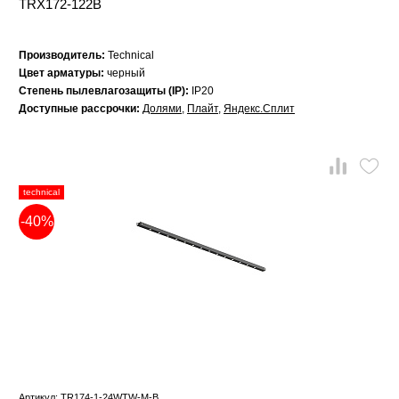
TRX172-122B
Производитель:
Technical
Цвет арматуры:
черный
Степень пылевлагозащиты (IP):
IP20
Доступные рассрочки:
Долями
,
Плайт
,
Яндекс.Сплит
technical
-40%
Артикул: TR174-1-24WTW-M-B