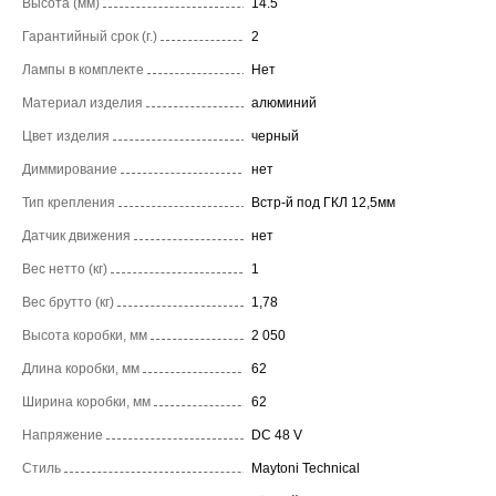
Высота (мм)
14.5
Гарантийный срок (г.)
2
Лампы в комплекте
Нет
Материал изделия
алюминий
Цвет изделия
черный
Диммирование
нет
Тип крепления
Встр-й под ГКЛ 12,5мм
Датчик движения
нет
Вес нетто (кг)
1
Вес брутто (кг)
1,78
Высота коробки, мм
2 050
Длина коробки, мм
62
Ширина коробки, мм
62
Напряжение
DC 48 V
Стиль
Maytoni Technical