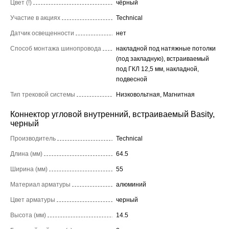
Цвет (!)
чёрный
Участие в акциях
Technical
Датчик освещенности
нет
Способ монтажа шинопровода
накладной под натяжные потолки
(под закладную), встраиваемый
под ГКЛ 12,5 мм, накладной,
подвесной
Тип трековой системы
Низковольтная, Магнитная
Коннектор угловой внутренний, встраиваемый Basity,
черный
Производитель
Technical
Длина (мм)
64.5
Ширина (мм)
55
Материал арматуры
алюминий
Цвет арматуры
черный
Высота (мм)
14.5