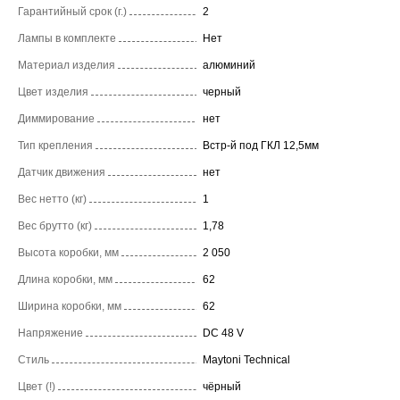
Гарантийный срок (г.)
2
Лампы в комплекте
Нет
Материал изделия
алюминий
Цвет изделия
черный
Диммирование
нет
Тип крепления
Встр-й под ГКЛ 12,5мм
Датчик движения
нет
Вес нетто (кг)
1
Вес брутто (кг)
1,78
Высота коробки, мм
2 050
Длина коробки, мм
62
Ширина коробки, мм
62
Напряжение
DC 48 V
Стиль
Maytoni Technical
Цвет (!)
чёрный