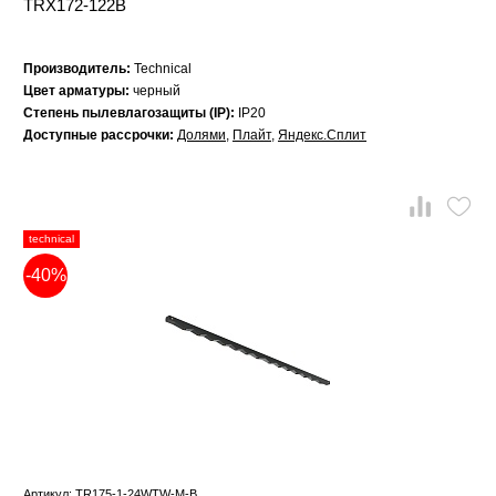
TRX172-122B
Производитель:
Technical
Цвет арматуры:
черный
Степень пылевлагозащиты (IP):
IP20
Доступные рассрочки:
Долями
,
Плайт
,
Яндекс.Сплит
technical
-40%
Артикул: TR175-1-24WTW-M-B