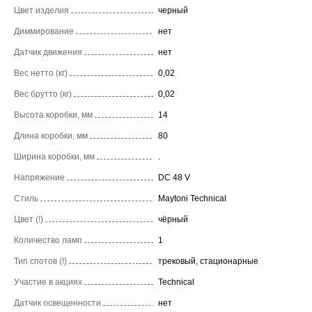
Цвет изделия
черный
Диммирование
нет
Датчик движения
нет
Вес нетто (кг)
0,02
Вес брутто (кг)
0,02
Высота коробки, мм
14
Длина коробки, мм
80
Ширина коробки, мм
.
Напряжение
DC 48 V
Стиль
Maytoni Technical
Цвет (!)
чёрный
Количество ламп
1
Тип спотов (!)
трековый, стационарные
Участие в акциях
Technical
Датчик освещенности
нет