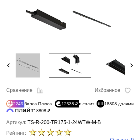
Сравнение
Избранное
2246
балла Плюса
12538 ₽
в сплит
18808 долями
18808 ₽
Артикул:
TS-R-200-TR175-1-24WTW-M-B
Рейтинг:
Отзывы: 0