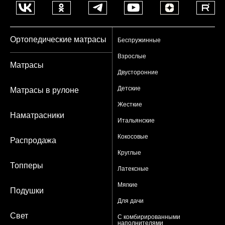
Ортопедические матрасы
Беспружинные
Взрослые
Матрасы
Двусторонние
Детские
Матрасы в рулоне
Жесткие
Наматрасники
Итальянские
Кокосовые
Распродажа
Круглые
Топперы
Латексные
Мягкие
Подушки
Для дачи
Свет
С комбирированными
наполнителями