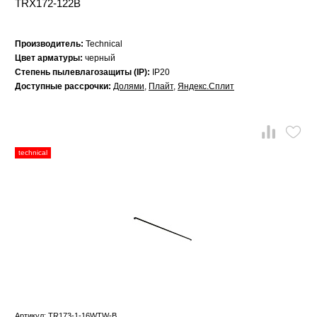
TRX172-122B
Производитель:
Technical
Цвет арматуры:
черный
Степень пылевлагозащиты (IP):
IP20
Доступные рассрочки:
Долями
,
Плайт
,
Яндекс.Сплит
technical
Артикул: TR173-1-16WTW-B