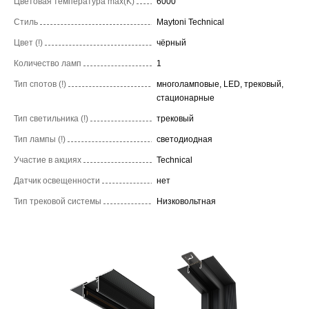
Цветовая температура max(K)
6000
Стиль
Maytoni Technical
Цвет (!)
чёрный
Количество ламп
1
Тип спотов (!)
многоламповые, LED, трековый,
стационарные
Тип светильника (!)
трековый
Тип лампы (!)
светодиодная
Участие в акциях
Technical
Датчик освещенности
нет
Тип трековой системы
Низковольтная