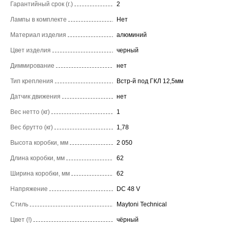
Гарантийный срок (г.)
2
Лампы в комплекте
Нет
Материал изделия
алюминий
Цвет изделия
черный
Диммирование
нет
Тип крепления
Встр-й под ГКЛ 12,5мм
Датчик движения
нет
Вес нетто (кг)
1
Вес брутто (кг)
1,78
Высота коробки, мм
2 050
Длина коробки, мм
62
Ширина коробки, мм
62
Напряжение
DC 48 V
Стиль
Maytoni Technical
Цвет (!)
чёрный