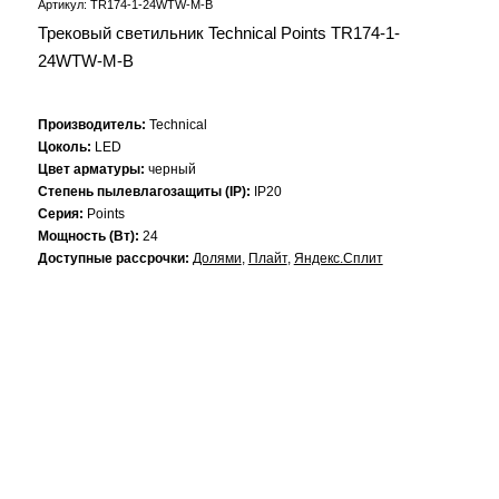
Артикул: TR174-1-24WTW-M-B
Трековый светильник Technical Points TR174-1-
24WTW-M-B
Производитель:
Technical
Цоколь:
LED
Цвет арматуры:
черный
Степень пылевлагозащиты (IP):
IP20
Серия:
Points
Мощность (Вт):
24
Доступные рассрочки:
Долями
,
Плайт
,
Яндекс.Сплит