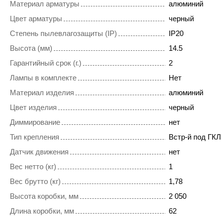
Материал арматуры
алюминий
Цвет арматуры
черный
Степень пылевлагозащиты (IP)
IP20
Высота (мм)
14.5
Гарантийный срок (г.)
2
Лампы в комплекте
Нет
Материал изделия
алюминий
Цвет изделия
черный
Диммирование
нет
Тип крепления
Встр-й под ГКЛ
Датчик движения
нет
Вес нетто (кг)
1
Вес брутто (кг)
1,78
Высота коробки, мм
2 050
Длина коробки, мм
62