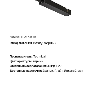
Артикул: TRA172B-1B
Ввод питания Basity, черный
Производитель:
Technical
Цвет арматуры:
черный
Степень пылевлагозащиты (IP):
IP20
Доступные рассрочки:
Долями
,
Плайт
,
Яндекс.Сплит