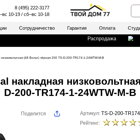
8 (495) 222-3177
–вс 10-19 / сб–вс 10-18
ции
Сотрудничество
Гарантия
Оплата
Студ
Распродажа
я низковольтная (48 Вольт) чёрная 200 TS-D-200-TR174-1-24WTW-M-B
al накладная низковольтная 
D-200-TR174-1-24WTW-M-B
Артикул:
TS-D-200-TR17
Поделится
Рейтинг: