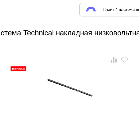
Плайт 4 платежа по
стема Technical накладная низковольтна
technical