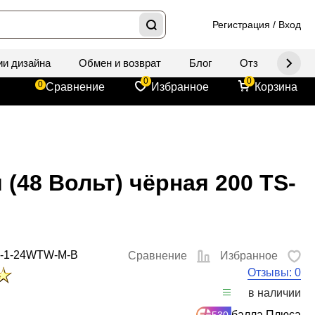
Регистрация
/
Вход
ии дизайна
Обмен и возврат
Блог
Отзывы
Д
0
0
0
Сравнение
Избранное
Корзина
(48 Вольт) чёрная 200 TS-
4-1-24WTW-M-B
Сравнение
Избранное
Отзывы: 0
в наличии
балла Плюса