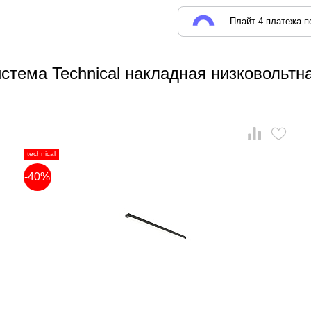
Плайт 4 платежа по
стема Technical накладная низковольтна
technical
-40%