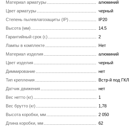
Материал арматуры
алюминий
Цвет арматуры
черный
Степень пылевлагозащиты (IP)
IP20
Высота (мм)
14.5
Гарантийный срок (г.)
2
Лампы в комплекте
Нет
Материал изделия
алюминий
Цвет изделия
черный
Диммирование
нет
Тип крепления
Встр-й под ГКЛ
Датчик движения
нет
Вес нетто (кг)
1
Вес брутто (кг)
1,78
Высота коробки, мм
2 050
Длина коробки, мм
62