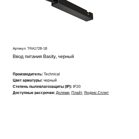
Артикул: TRA172B-1B
Ввод питания Basity, черный
Производитель:
Technical
Цвет арматуры:
черный
Степень пылевлагозащиты (IP):
IP20
Доступные рассрочки:
Долями
,
Плайт
,
Яндекс.Сплит