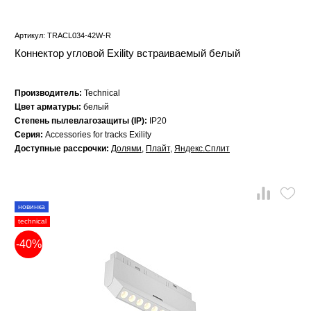
Артикул: TRACL034-42W-R
Коннектор угловой Exility встраиваемый белый
Производитель:
Technical
Цвет арматуры:
белый
Степень пылевлагозащиты (IP):
IP20
Серия:
Accessories for tracks Exility
Доступные рассрочки:
Долями
,
Плайт
,
Яндекс.Сплит
новинка
technical
-40%