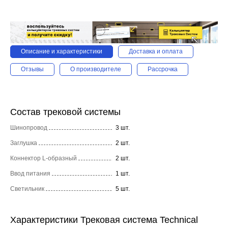
Описание и характеристики
Доставка и оплата
Отзывы
О производителе
Рассрочка
Состав трековой системы
Шинопровод
3 шт.
Заглушка
2 шт.
Коннектор L-образный
2 шт.
Ввод питания
1 шт.
Светильник
5 шт.
Характеристики Трековая система Technical