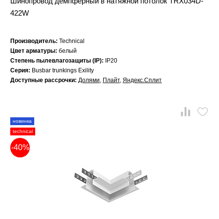
Шинопровод демпферный в натяжной потолок TRX034D-
422W
Производитель:
Technical
Цвет арматуры:
белый
Степень пылевлагозащиты (IP):
IP20
Серия:
Busbar trunkings Exility
Доступные рассрочки:
Долями
,
Плайт
,
Яндекс.Сплит
новинка
technical
-40%