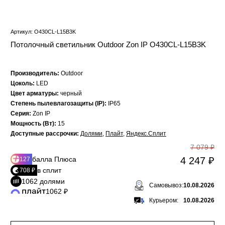
Артикул: O430CL-L15B3K
Потолочный светильник Outdoor Zon IP O430CL-L15B3K
Производитель:
Outdoor
Цоколь:
LED
Цвет арматуры:
черный
Степень пылевлагозащиты (IP):
IP65
Серия:
Zon IP
Мощность (Вт):
15
Доступные рассрочки:
Долями
,
Плайт
,
Яндекс.Сплит
7 079 ₽
балла Плюса
4 247 ₽
127
в сплит
708 ₽
1062 долями
Самовывоз:
10.08.2026
1062 ₽
Курьером:
10.08.2026