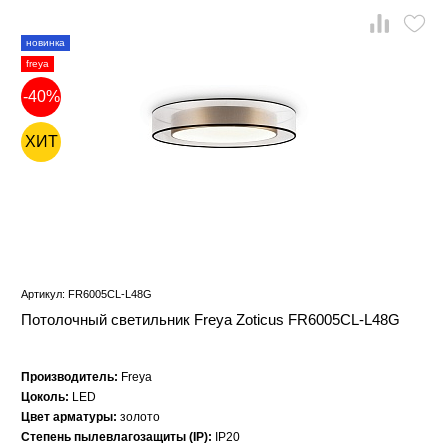
новинка
freya
-40%
ХИТ
Артикул: FR6005CL-L48G
Потолочный светильник Freya Zoticus FR6005CL-L48G
Производитель:
Freya
Цоколь:
LED
Цвет арматуры:
золото
Степень пылевлагозащиты (IP):
IP20