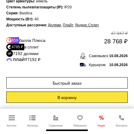
Цвет арматуры:
никель
Степень пылевлагозащиты (IP):
IP20
Серия:
Basilica
Мощность (Вт):
40
Доступные рассрочки:
Долями
,
Плайт
,
Яндекс.Сплит
47 947 ₽
балла Плюса
28 768 ₽
859
в сплит
4795 ₽
7192 долями
Самовывоз:
10.08.2026
7192 ₽
Курьером:
10.08.2026
Быстрый заказ
В корзину
mw-light
Каталог
Фильтры
Сравнение
Избранное
Акции
Контакты