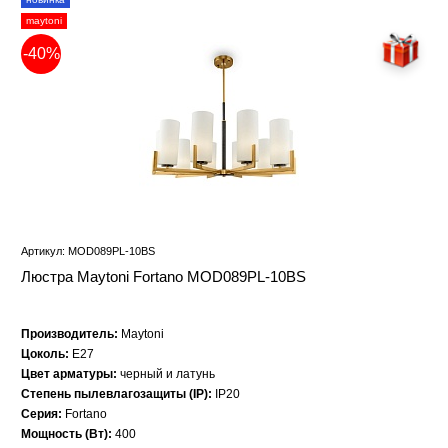
maytoni
-40%
Артикул: MOD089PL-10BS
Люстра Maytoni Fortano MOD089PL-10BS
Производитель:
Maytoni
Цоколь:
E27
Цвет арматуры:
черный и латунь
Степень пылевлагозащиты (IP):
IP20
Серия:
Fortano
Мощность (Вт):
400