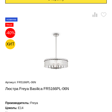
новинка
freya
-40%
ХИТ
Артикул: FR5166PL-06N
Люстра Freya Basilica FR5166PL-06N
Производитель:
Freya
Цоколь:
E14