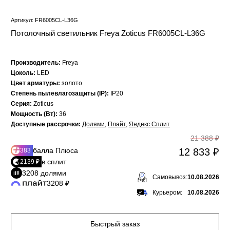
Артикул: FR6005CL-L36G
Потолочный светильник Freya Zoticus FR6005CL-L36G
Производитель:
Freya
Цоколь:
LED
Цвет арматуры:
золото
Степень пылевлагозащиты (IP):
IP20
Серия:
Zoticus
Мощность (Вт):
36
Доступные рассрочки:
Долями
,
Плайт
,
Яндекс.Сплит
21 388 ₽
балла Плюса
12 833 ₽
383
в сплит
2139 ₽
3208 долями
Самовывоз:
10.08.2026
3208 ₽
Курьером:
10.08.2026
Быстрый заказ