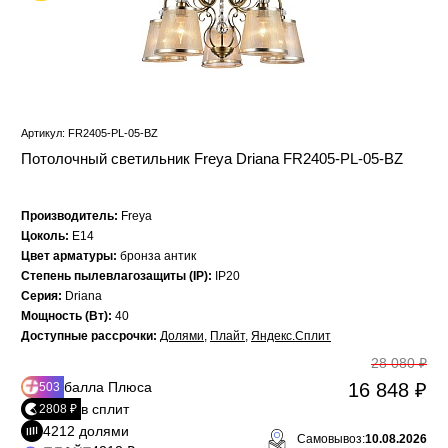
Артикул: FR2405-PL-05-BZ
Потолочный светильник Freya Driana FR2405-PL-05-BZ
Производитель:
Freya
Цоколь:
E14
Цвет арматуры:
бронза антик
Степень пылевлагозащиты (IP):
IP20
Серия:
Driana
Мощность (Вт):
40
Доступные рассрочки:
Долями
,
Плайт
,
Яндекс.Сплит
28 080 ₽
балла Плюса
16 848 ₽
503
в сплит
2808 ₽
4212 долями
Самовывоз:
10.08.2026