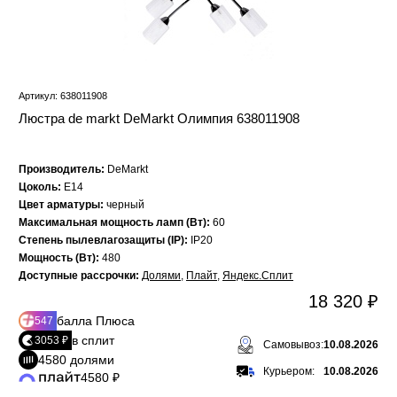
Артикул: 638011908
Люстра de markt DeMarkt Олимпия 638011908
Производитель:
DeMarkt
Цоколь:
E14
Цвет арматуры:
черный
Максимальная мощность ламп (Вт):
60
Степень пылевлагозащиты (IP):
IP20
Мощность (Вт):
480
Доступные рассрочки:
Долями
,
Плайт
,
Яндекс.Сплит
18 320 ₽
балла Плюса
547
в сплит
3053 ₽
Самовывоз:
10.08.2026
4580 долями
Курьером:
10.08.2026
4580 ₽