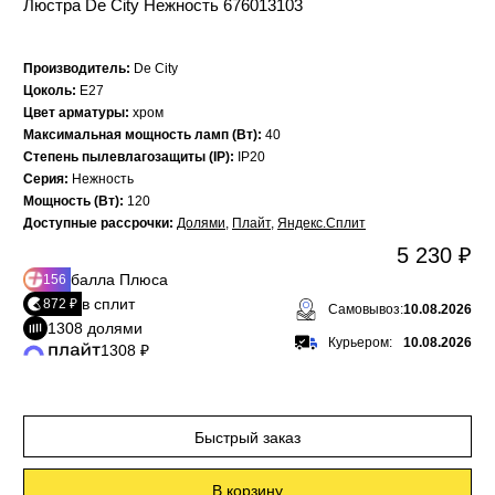
Люстра De City Нежность 676013103
Производитель:
De City
Цоколь:
E27
Цвет арматуры:
хром
Максимальная мощность ламп (Вт):
40
Степень пылевлагозащиты (IP):
IP20
Серия:
Нежность
Мощность (Вт):
120
Доступные рассрочки:
Долями
,
Плайт
,
Яндекс.Сплит
5 230 ₽
балла Плюса
156
в сплит
872 ₽
Самовывоз:
10.08.2026
1308 долями
Курьером:
10.08.2026
1308 ₽
Быстрый заказ
В корзину