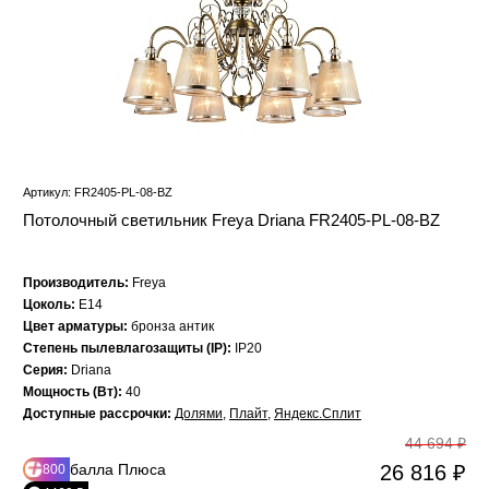
Артикул: FR2405-PL-08-BZ
Потолочный светильник Freya Driana FR2405-PL-08-BZ
Производитель:
Freya
Цоколь:
E14
Цвет арматуры:
бронза антик
Степень пылевлагозащиты (IP):
IP20
Серия:
Driana
Мощность (Вт):
40
Доступные рассрочки:
Долями
,
Плайт
,
Яндекс.Сплит
44 694 ₽
балла Плюса
26 816 ₽
800