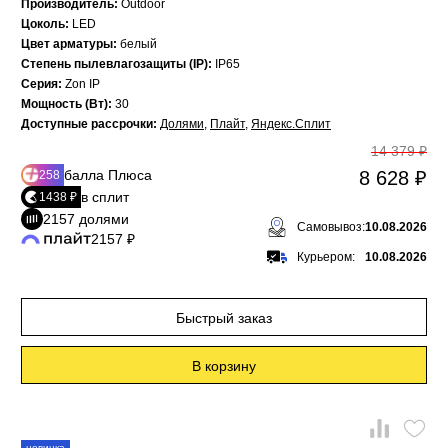
Производитель:
Outdoor
Цоколь:
LED
Цвет арматуры:
белый
Степень пылевлагозащиты (IP):
IP65
Серия:
Zon IP
Мощность (Вт):
30
Доступные рассрочки:
Долями
,
Плайт
,
Яндекс.Сплит
14 379 ₽
балла Плюса
8 628 ₽
258
в сплит
1438 ₽
2157 долями
Самовывоз:
10.08.2026
2157 ₽
Курьером:
10.08.2026
Быстрый заказ
В корзину
новинка