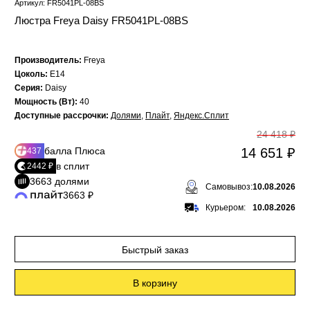
Артикул: FR5041PL-08BS
Люстра Freya Daisy FR5041PL-08BS
Производитель:
Freya
Цоколь:
E14
Серия:
Daisy
Мощность (Вт):
40
Доступные рассрочки:
Долями
,
Плайт
,
Яндекс.Сплит
24 418 ₽
балла Плюса
14 651 ₽
437
в сплит
2442 ₽
3663 долями
Самовывоз:
10.08.2026
3663 ₽
Курьером:
10.08.2026
Быстрый заказ
В корзину