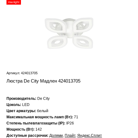
mw-light
Артикул: 424013705
Люстра De City Мадлен 424013705
Производитель:
De City
Цоколь:
LED
Цвет арматуры:
белый
Максимальная мощность ламп (Вт):
71
Степень пылевлагозащиты (IP):
IP26
Мощность (Вт):
142
Доступные рассрочки:
Долями
,
Плайт
,
Яндекс.Сплит