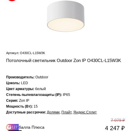
Артикул: O430CL-L15W3K
Потолочный светильник Outdoor Zon IP O430CL-L15W3K
Производитель:
Outdoor
Цоколь:
LED
Цвет арматуры:
белый
Степень пылевлагозащиты (IP):
IP65
Серия:
Zon IP
Мощность (Вт):
15
Доступные рассрочки:
Долями
,
Плайт
,
Яндекс.Сплит
7 079 ₽
балла Плюса
4 247 ₽
127