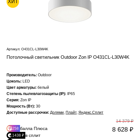
ХИТ
Артикул: O431CL-L30W4K
Потолочный светильник Outdoor Zon IP O431CL-L30W4K
Производитель:
Outdoor
Цоколь:
LED
Цвет арматуры:
белый
Степень пылевлагозащиты (IP):
IP65
Серия:
Zon IP
Мощность (Вт):
30
Доступные рассрочки:
Долями
,
Плайт
,
Яндекс.Сплит
14 379 ₽
балла Плюса
8 628 ₽
258
в сплит
1438 ₽