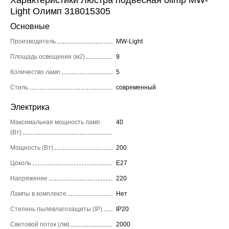
Характеристики Люстра подвесная olimp MW-
Light Олимп 318015305
Основные
Производитель
MW-Light
Площадь освещения (м2)
9
Количество ламп
5
Стиль
современный
Электрика
Максимальная мощность ламп
40
(Вт)
Мощность (Вт)
200
Цоколь
E27
Напряжение
220
Лампы в комплекте
Нет
Степень пылевлагозащиты (IP)
IP20
Световой поток (лм)
2000